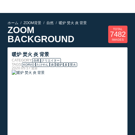
ホーム
ZOOM背景
自然
暖炉 焚火 炎 背景
ZOOM
TOTAL
7482
BACKGROUND
IMAGES
暖炉 焚火 炎 背景
CATEGORY:
自然
クリエイター
TAGS:
KORVO
たけやん
炎
暖炉
炭
焚火
2020.05.17
追加