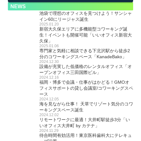
NEWS
池袋で理想のオフィスを見つけよう！サンシャ
イン60にリージャス誕生
2025.01.20
新宿大久保エリアに多機能型コワーキング誕
生！イベントも開催可能「いいオフィス新宿大
久保」
2025.01.06
専門家と気軽に相談できる下北沢駅から徒歩2
分のコワーキングスペース「KanadeBako」
2024.12.30
設備が充実した低価格のレンタルオフィス「オ
ープンオフィス三田国際ビル」
2024.12.16
福岡・博多で会議・仕事がはかどる！GMOオ
フィスサポートの貸し会議室/コワーキングスペ
ース
2024.12.05
海を見ながら仕事！ 天草でリゾート気分のコワ
ーキングスペース誕生
2024.12.02
リモートワークに最適！大井町駅徒歩3分「い
いオフィス大井町 by カテナ」
2024.11.29
待合時間有効活用！東京医科歯科大にテレキュ