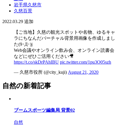
岩手県久慈市
久慈百景
2022.03.29
追加
【ご当地】久慈の観光スポットや名物、ゆるキャ
ラにちなんだバーチャル背景用画像を作成しまし
た(9･Д･)j
Web会議やオンライン飲み会、オンライン読書会
などにぜひご活用ください🎥
https://t.co/skDrPAhIBU
pic.twitter.com/1pu3O05szh
— 久慈市役所 (@city_kuji)
August 21, 2020
自然の新着記事
ブームスポーツ編集局 背景02
自然