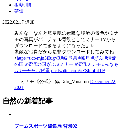
揖斐川町
茶畑
2022.02.17
追加
みんな！なんと岐阜県の素敵な場所の景色やミナ
モの写真がバーチャル背景としてミナモTVから
ダウンロードできるようになったよ✨
素敵な写真だから是非ダウンロードしてみてね
♪
https://t.co/mjn3i0ugvR
#岐阜県
#岐阜
#ぎふ
#清流
の国
#清流の国ぎふ
#ミナモ
#清流ミナモ
#みなも
#バーチャル背景
pic.twitter.com/oZSfe5LdTB
— ミナモ《公式》 (@Gifu_Minamo)
December 22,
2021
自然の新着記事
ブームスポーツ編集局 背景02