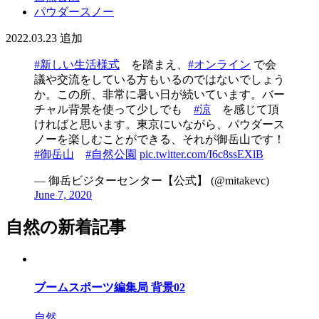
パウダースノー
2022.03.23
追加
#新しい生活様式
を踏まえ、
#オンライン
で会
議や交流をしている方もいるのではないでしょう
か。この所、非常に暑い日が続いています。バー
チャル背景を使って少しでも
#涼
を感じて頂
ければと思います。東京にいながら、パウダース
ノーを楽しむことができる、それが御岳山です！
#御岳山
#自然公園
pic.twitter.com/I6c8ssEXlB
— 御岳ビジターセンター【公式】 (@mitakevc)
June 7, 2020
自然の新着記事
ブームスポーツ編集局 背景02
自然