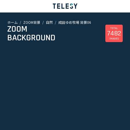
ホーム
ZOOM背景
自然
成田ゆめ牧場 背景06
ホーム
ZOOM
ニュース
TOTAL
7482
コラム
BACKGROUND
IMAGES
ZOOM背景
TELESYについて
@telesy