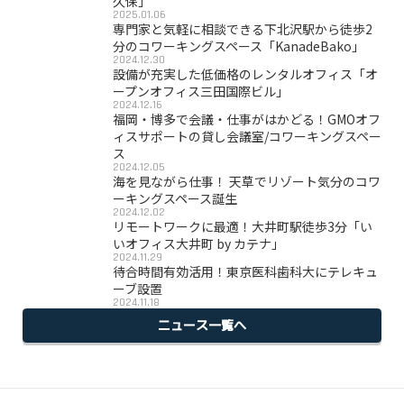
久保」
2025.01.06
専門家と気軽に相談できる下北沢駅から徒歩2
分のコワーキングスペース「KanadeBako」
2024.12.30
設備が充実した低価格のレンタルオフィス「オ
ープンオフィス三田国際ビル」
2024.12.16
福岡・博多で会議・仕事がはかどる！GMOオフ
ィスサポートの貸し会議室/コワーキングスペー
ス
2024.12.05
海を見ながら仕事！ 天草でリゾート気分のコワ
ーキングスペース誕生
2024.12.02
リモートワークに最適！大井町駅徒歩3分「い
いオフィス大井町 by カテナ」
2024.11.29
待合時間有効活用！東京医科歯科大にテレキュ
ーブ設置
2024.11.18
ニュース一覧へ