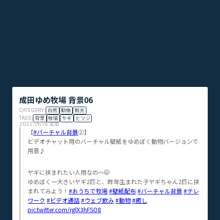
成田ゆめ牧場 背景06
CATEGORY:
自然
動物
観光
TAGS:
背景
牧場
ヤギ
ヒツジ
2022.06.14
追加
【
#バーチャル背景
②】
ビデオチャット用のバーチャル壁紙をゆめぼく動物バージョンで
用意♪
ヤギに挟まれたい人用なの〜🤭
ゆめぼく一大きいヤギ2匹と、昨年生まれた子ヤギちゃん2匹に挟
まれてみよう！
#おうちで牧場
#壁紙配布
#バーチャル背景
#テレ
ワーク
#ビデオ通話
#ウェブ飲み
#動物
#癒し
pic.twitter.com/rglX3hFSO8