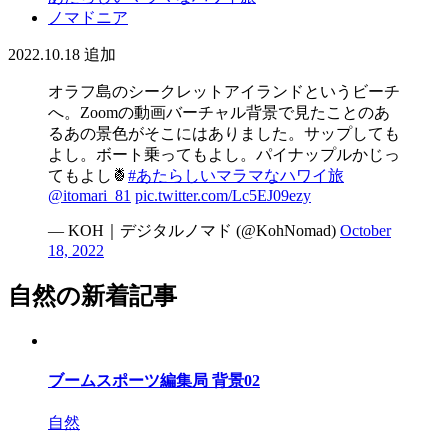
ノマドニア
2022.10.18
追加
オラフ島のシークレットアイランドというビーチ
へ。Zoomの動画バーチャル背景で見たことのあ
るあの景色がそこにはありました。サップしても
よし。ボート乗ってもよし。パイナップルかじっ
てもよし🍍
#あたらしいマラマなハワイ旅
@itomari_81
pic.twitter.com/Lc5EJ09ezy
— KOH｜デジタルノマド (@KohNomad)
October
18, 2022
自然の新着記事
ブームスポーツ編集局 背景02
自然