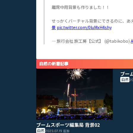
離席中用背景も作りました！！
せっかくバーチャル背景にできるのに、あ
景
pic.twitter.com/0luMxH4shy
— 旅行会社 旅工房【公式】 (@tabikobo)
A
自然の新着記事
ブー
自然
20
ブームスポーツ編集局 背景02
自然
2023.07.19
追加