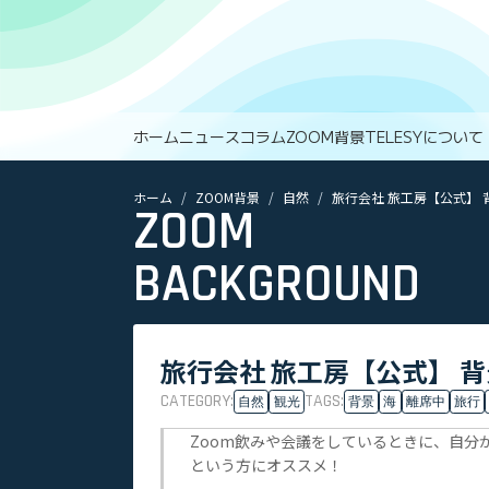
ホーム
ニュース
コラム
ZOOM背景
TELESYについて
ホーム
ZOOM背景
自然
旅行会社 旅工房【公式】 
ZOOM
BACKGROUND
旅行会社 旅工房【公式】 背
CATEGORY:
TAGS:
自然
観光
背景
海
離席中
旅行
Zoom飲みや会議をしているときに、自分
という方にオススメ！