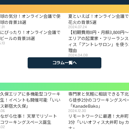
野球の気分！オンライン会議で使
夏といえば！オンライン会議で
球の背景18選
花火の背景5選
.31
2024.07.24
夏にぴったり！オンライン会議で
【初期費用0円・月額3,800円
ビールの背景18選
エリアの起業家・フリーランス
.13
ィス「アントレサロン」を使う
理由
2024.04.08
コラム一覧へ
大久保エリアに多機能型コワーキ
専門家と気軽に相談できる下北
誕生！イベントも開催可能「いい
ら徒歩2分のコワーキングスペ
ィス新宿大久保」
「KanadeBako」
.06
2024.12.30
ながら仕事！ 天草でリゾート
リモートワークに最適！大井町
コワーキングスペース誕生
3分「いいオフィス大井町 by 
.02
ナ」