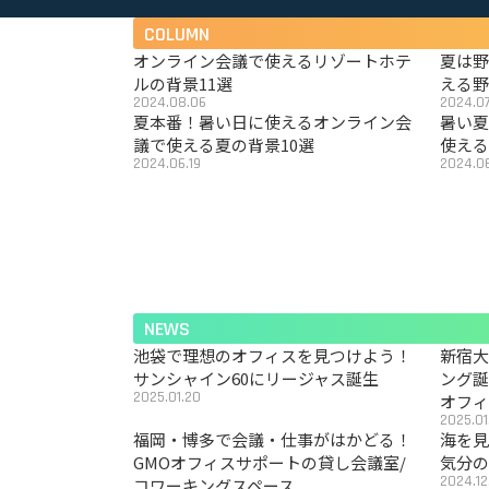
COLUMN
オンライン会議で使えるリゾートホテ
夏は
ルの背景11選
える野
2024.08.06
2024.07
夏本番！暑い日に使えるオンライン会
暑い
議で使える夏の背景10選
使える
2024.06.19
2024.06
NEWS
池袋で理想のオフィスを見つけよう！
新宿
サンシャイン60にリージャス誕生
ング
2025.01.20
オフ
2025.01
福岡・博多で会議・仕事がはかどる！
海を見
GMOオフィスサポートの貸し会議室/
気分の
2024.12
コワーキングスペース