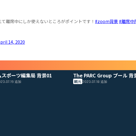
えて離席中にしか使えないところがポイントです！
#zoom背景
#離席中
pril 14, 2020
ムスポーツ編集局 背景01
The PARC Group プール 背
観光
23.07.19
2023.07.18
追加
追加