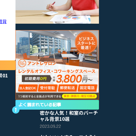
用背
景01
よく読まれている記事
密かな人気！和室のバーチ
ャル背景10選
2023.09.22