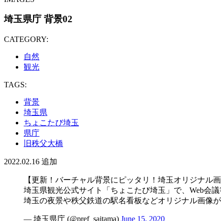
埼玉県庁 背景02
CATEGORY:
自然
観光
TAGS:
背景
埼玉県
ちょこたび埼玉
県庁
旧秩父大橋
2022.02.16
追加
【更新！バーチャル背景にピッタリ！埼玉オリジナル画
埼玉県観光公式サイト「ちょこたび埼玉」で、Web会
埼玉の夜景や秩父鉄道の駅名看板などオリジナル画像が
— 埼玉県庁 (@pref_saitama)
June 15, 2020