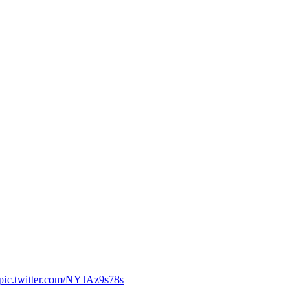
pic.twitter.com/NYJAz9s78s