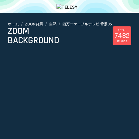
ホーム
ZOOM背景
自然
四万十ケーブルテレビ 背景05
ホーム
ZOOM
ニュース
TOTAL
7482
コラム
BACKGROUND
IMAGES
ZOOM背景
TELESYについて
@telesy