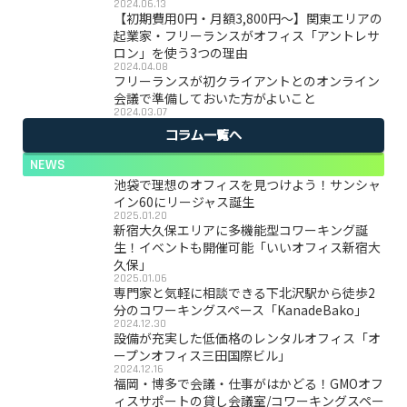
2024.06.13
【初期費用0円・月額3,800円〜】関東エリアの
起業家・フリーランスがオフィス「アントレサ
ロン」を使う3つの理由
2024.04.08
フリーランスが初クライアントとのオンライン
会議で準備しておいた方がよいこと
2024.03.07
コラム一覧へ
NEWS
池袋で理想のオフィスを見つけよう！サンシャ
イン60にリージャス誕生
2025.01.20
新宿大久保エリアに多機能型コワーキング誕
生！イベントも開催可能「いいオフィス新宿大
久保」
2025.01.06
専門家と気軽に相談できる下北沢駅から徒歩2
分のコワーキングスペース「KanadeBako」
2024.12.30
設備が充実した低価格のレンタルオフィス「オ
ープンオフィス三田国際ビル」
2024.12.16
福岡・博多で会議・仕事がはかどる！GMOオフ
ィスサポートの貸し会議室/コワーキングスペー