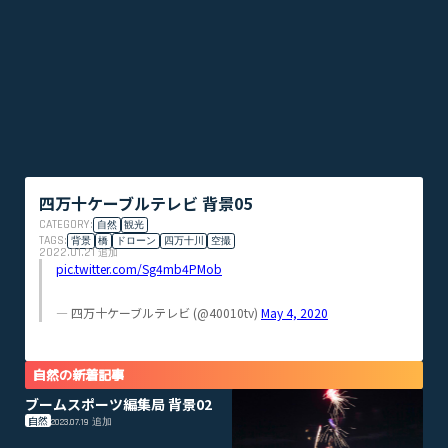
四万十ケーブルテレビ 背景05
CATEGORY:
自然
観光
TAGS:
背景
橋
ドローン
四万十川
空撮
2022.01.21
追加
pic.twitter.com/Sg4mb4PMob
— 四万十ケーブルテレビ (@40010tv)
May 4, 2020
自然の新着記事
ブームスポーツ編集局 背景02
自然
2023.07.19
追加