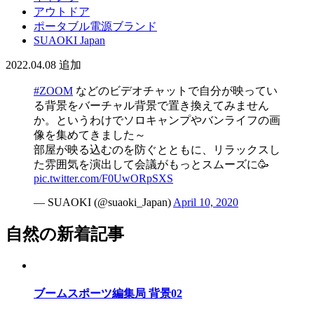
アウトドア
ポータブル電源ブランド
SUAOKI Japan
2022.04.08
追加
#ZOOM
などのビデオチャットで自分が映ってい
る背景をバーチャル背景で置き換えてみません
か。というわけでソロキャンプやバンライフの画
像を集めてきました～
部屋が映る込むのを防ぐとともに、リラックスし
た雰囲気を演出して会議がもっとスムーズに🥳
pic.twitter.com/F0UwORpSXS
— SUAOKI (@suaoki_Japan)
April 10, 2020
自然の新着記事
ブームスポーツ編集局 背景02