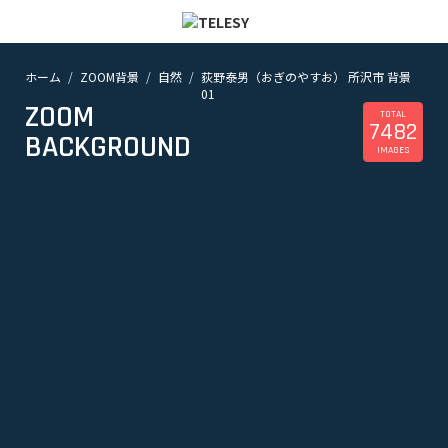
ホーム
ZOOM背景
自然
荻野泰男（おぎのやすお） 所沢市 背景
ホーム
01
ニュース
ZOOM
コラム
TOTAL
7482
BACKGROUND
ZOOM背景
IMAGES
TELESYについて
@telesy