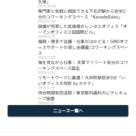
久保」
2025.01.06
専門家と気軽に相談できる下北沢駅から徒歩2
分のコワーキングスペース「KanadeBako」
2024.12.30
設備が充実した低価格のレンタルオフィス「オ
ープンオフィス三田国際ビル」
2024.12.16
福岡・博多で会議・仕事がはかどる！GMOオフ
ィスサポートの貸し会議室/コワーキングスペー
ス
2024.12.05
海を見ながら仕事！ 天草でリゾート気分のコワ
ーキングスペース誕生
2024.12.02
リモートワークに最適！大井町駅徒歩3分「い
いオフィス大井町 by カテナ」
2024.11.29
待合時間有効活用！東京医科歯科大にテレキュ
ーブ設置
2024.11.18
ニュース一覧へ