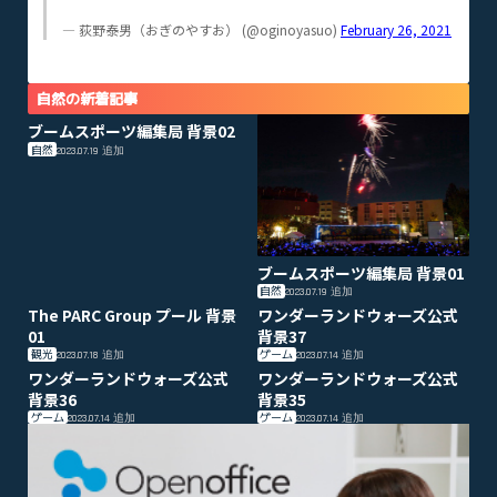
— 荻野泰男（おぎのやすお） (@oginoyasuo)
February 26, 2021
自然の新着記事
ブームスポーツ編集局 背景02
自然
2023.07.19
追加
ブームスポーツ編集局 背景01
自然
2023.07.19
追加
The PARC Group プール 背景
ワンダーランドウォーズ公式
01
背景37
観光
ゲーム
2023.07.18
追加
2023.07.14
追加
ワンダーランドウォーズ公式
ワンダーランドウォーズ公式
背景36
背景35
ゲーム
ゲーム
2023.07.14
追加
2023.07.14
追加