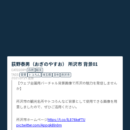
荻野泰男（おぎのやすお） 所沢市 背景01
CATEGORY:
自然
観光
TAGS:
背景
トコろん
埼玉県
丑年
所沢市
2021.07.21
追加
【ウェブ会議用バーチャル背景画像で所沢の魅力を発信しません
か】
所沢市の観光名所やトコろんなど背景として使用できる画像を用
意しましたので、ぜひご活用ください。
所沢市ホームページ
https://t.co/lL876keFTU
pic.twitter.com/Appqk8ln0m