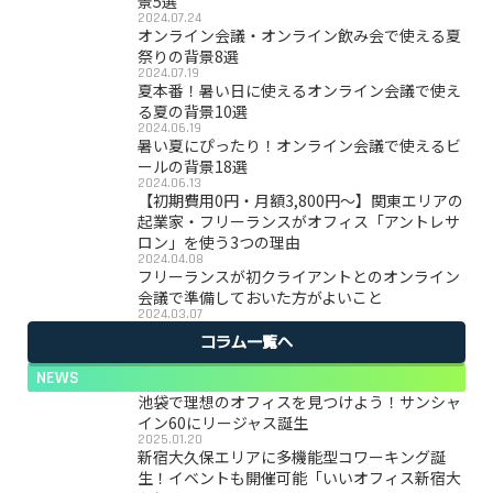
景5選
2024.07.24
オンライン会議・オンライン飲み会で使える夏
祭りの背景8選
2024.07.19
夏本番！暑い日に使えるオンライン会議で使え
る夏の背景10選
2024.06.19
暑い夏にぴったり！オンライン会議で使えるビ
ールの背景18選
2024.06.13
【初期費用0円・月額3,800円〜】関東エリアの
起業家・フリーランスがオフィス「アントレサ
ロン」を使う3つの理由
2024.04.08
フリーランスが初クライアントとのオンライン
会議で準備しておいた方がよいこと
2024.03.07
コラム一覧へ
NEWS
池袋で理想のオフィスを見つけよう！サンシャ
イン60にリージャス誕生
2025.01.20
新宿大久保エリアに多機能型コワーキング誕
生！イベントも開催可能「いいオフィス新宿大