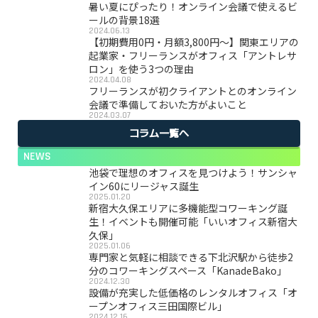
暑い夏にぴったり！オンライン会議で使えるビ
ールの背景18選
2024.06.13
【初期費用0円・月額3,800円〜】関東エリアの
起業家・フリーランスがオフィス「アントレサ
ロン」を使う3つの理由
2024.04.08
フリーランスが初クライアントとのオンライン
会議で準備しておいた方がよいこと
2024.03.07
コラム一覧へ
NEWS
池袋で理想のオフィスを見つけよう！サンシャ
イン60にリージャス誕生
2025.01.20
新宿大久保エリアに多機能型コワーキング誕
生！イベントも開催可能「いいオフィス新宿大
久保」
2025.01.06
専門家と気軽に相談できる下北沢駅から徒歩2
分のコワーキングスペース「KanadeBako」
2024.12.30
設備が充実した低価格のレンタルオフィス「オ
ープンオフィス三田国際ビル」
2024.12.16