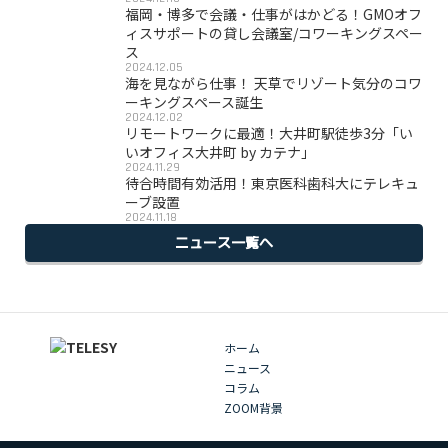
福岡・博多で会議・仕事がはかどる！GMOオフ
ィスサポートの貸し会議室/コワーキングスペー
ス
2024.12.05
海を見ながら仕事！ 天草でリゾート気分のコワ
ーキングスペース誕生
2024.12.02
リモートワークに最適！大井町駅徒歩3分「い
いオフィス大井町 by カテナ」
2024.11.29
待合時間有効活用！東京医科歯科大にテレキュ
ーブ設置
2024.11.18
ニュース一覧へ
ホーム
ニュース
コラム
ZOOM背景