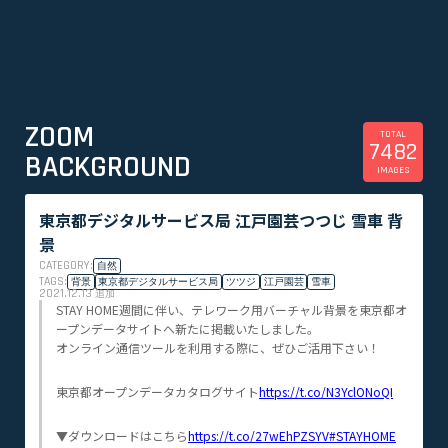
ZOOM
TOTAL
7482
BACKGROUND
IMAGES
東京都デジタルサービス局 江戸園芸つつじ 雪車 背
景
CATEGORY:
自然
TAGS:
背景
東京都デジタルサービス局
ツツジ
江戸園芸
雪車
2021.12.13
追加
STAY HOME週間に伴い、テレワーク用バーチャル背景を東京都オ
ープンデータサイトへ新たに掲載いたしました。
オンライン通信ツールを利用する際に、ぜひご活用下さい！
東京都オープンデータカタログサイト
https://t.co/N3YclONoQI
▼ダウンロードはこちら
https://t.co/27wEhPZSYV
#STAYHOME