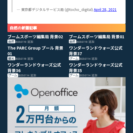
— 東京都デジタルサービス局 (@tocho_digital)
April 28, 2021
自然の新着記事
ブームスポーツ編集局 背景02
ブームスポーツ編集局 背景01
自然
自然
2023.07.19
追加
2023.07.19
追加
The PARC Group プール 背景
ワンダーランドウォーズ公式
01
背景37
観光
ゲーム
2023.07.18
追加
2023.07.14
追加
ワンダーランドウォーズ公式
ワンダーランドウォーズ公式
背景36
背景35
ゲーム
ゲーム
2023.07.14
追加
2023.07.14
追加