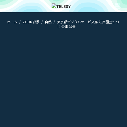
ホーム
ZOOM背景
自然
東京都デジタルサービス局 江戸園芸つつ
ホーム
じ 雪車 背景
ニュース
コラム
ZOOM背景
TELESYについて
@telesy