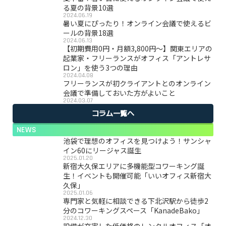
る夏の背景10選
2024.06.19
暑い夏にぴったり！オンライン会議で使えるビ
ールの背景18選
2024.06.13
【初期費用0円・月額3,800円〜】関東エリアの
起業家・フリーランスがオフィス「アントレサ
ロン」を使う3つの理由
2024.04.08
フリーランスが初クライアントとのオンライン
会議で準備しておいた方がよいこと
2024.03.07
コラム一覧へ
NEWS
池袋で理想のオフィスを見つけよう！サンシャ
イン60にリージャス誕生
2025.01.20
新宿大久保エリアに多機能型コワーキング誕
生！イベントも開催可能「いいオフィス新宿大
久保」
2025.01.06
専門家と気軽に相談できる下北沢駅から徒歩2
分のコワーキングスペース「KanadeBako」
2024.12.30