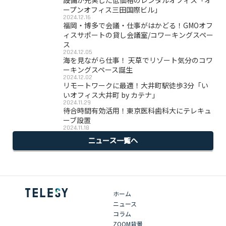
設備が充実した低価格のレンタルオフィス「オ
ープンオフィス三田国際ビル」
2024.12.16
福岡・博多で会議・仕事がはかどる！GMOオフ
ィスサポートの貸し会議室/コワーキングスペー
ス
2024.12.05
海を見ながら仕事！ 天草でリゾート気分のコワ
ーキングスペース誕生
2024.12.02
リモートワークに最適！大井町駅徒歩3分「い
いオフィス大井町 by カテナ」
2024.11.29
待合時間有効活用！東京医科歯科大にテレキュ
ーブ設置
2024.11.18
ニュース一覧へ
ホーム
ニュース
コラム
ZOOM背景