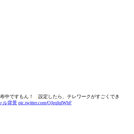
布中ですもん！ 設定したら、テレワークがすごくでき
ャル背景
pic.twitter.com/QJeqIqlWbF