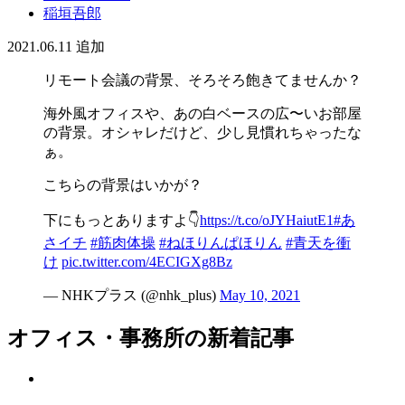
稲垣吾郎
2021.06.11
追加
リモート会議の背景、そろそろ飽きてませんか？
海外風オフィスや、あの白ベースの広〜いお部屋
の背景。オシャレだけど、少し見慣れちゃったな
ぁ。
こちらの背景はいかが？
下にもっとありますよ👇
https://t.co/oJYHaiutE1
#あ
さイチ
#筋肉体操
#ねほりんぱほりん
#青天を衝
け
pic.twitter.com/4ECIGXg8Bz
— NHKプラス (@nhk_plus)
May 10, 2021
オフィス・事務所の新着記事