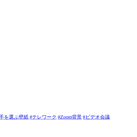
相手を選ぶ壁紙
#テレワーク
#Zoom背景
#ビデオ会議