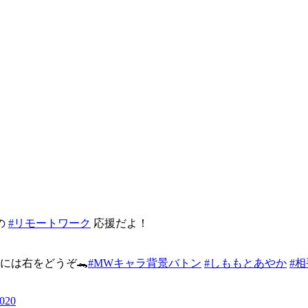
の
#リモートワーク
応援だよ！
には右をどうぞ🐊
#MWキャラ背景バトン
#しももとあやか
#
2020