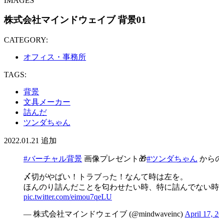
IMAGES
株式会社マインドウェイブ 背景01
CATEGORY:
オフィス・事務所
TAGS:
背景
文具メーカー
詰んだ
ツンダちゃん
2022.01.21
追加
#バーチャル背景
画像プレゼント🎁
#ツンダちゃん
から
〆切がやばい！トラブった！なんて時は左を。
ほんのり詰んだことを匂わせたい時、特に詰んでない時
pic.twitter.com/eimou7qeLU
— 株式会社マインドウェイブ (@mindwaveinc)
April 17, 