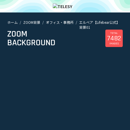
ホーム
ZOOM背景
オフィス・事務所
ホーム
エルベア【Lifebear公式】
背景01
ニュース
ZOOM
コラム
TOTAL
7482
BACKGROUND
ZOOM背景
IMAGES
TELESYについて
@telesy