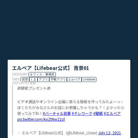
エルベア【Lifebear公式】 背景01
CATEGORY:
オフィス・事務所
TAGS:
背景
くま
アプリ
手帳アプリ
エルベア
LIFEBEAR
2021.07.13
追加
🎁壁紙プレゼント🎁
ビデオ通話やオンライン会議に使える壁紙を作ってみたよ〜っ✨
ぼくたちがみなさんのお話にお邪魔しちゃうかも？！よかったら
使ってみてね！
#バーチャル背景
#テレワーク
#壁紙
#エルベア
pic.twitter.com/koZtNw22zl
— エルベア【Lifebear公式】 (@Lifebear_Lbear)
July 12, 2021