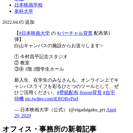
日本映画学校
単科大学
2022.04.05
追加
【
#日本映画大学
の
#バーチャル背景
配布第1
弾】
白山キャンパスの施設からお送りします✨
① 今村昌平記念スタジオ
② 教室
③④ 1階 2階学生ホール
新入生、在学生のみなさんも、オンライン上でキ
ャンパスライフを彩るひとつのツールとして、ぜ
ひご活用ください。
#壁紙配布
#zoom背景
#自宅
待機
pic.twitter.com/tEROBvPigI
— 日本映画大学（公式） (@eigadaigaku_pr)
April
20, 2020
オフィス・事務所の新着記事