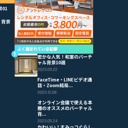
景01
 背景
よく読まれている記事
密かな人気！和室のバーチ
ャル背景10選
2023.09.22
FaceTime・LINEビデオ通
話・Zoom結局...
2023.12.08
オンライン会議で使える本
棚のオススメのバーチャル
背...
2023.05.24
かわいい！すみっコぐらし