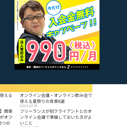
使える
オンライン会議・オンライン飲み会で
使える夏祭りの背景8選
2024.07.19
〜】関東
フリーランスが初クライアントとのオ
がオフ
ンライン会議で準備しておいた方がよ
3つの
いこと