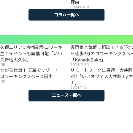
理由
2024.04.08
コラム一覧へ
大久保エリアに多機能型コワーキ
専門家と気軽に相談できる下北
誕生！イベントも開催可能「いい
ら徒歩2分のコワーキングスペ
ィス新宿大久保」
「KanadeBako」
.06
2024.12.30
ながら仕事！ 天草でリゾート
リモートワークに最適！大井町
コワーキングスペース誕生
3分「いいオフィス大井町 by 
.02
ナ」
2024.11.29
ニュース一覧へ