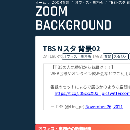
ホーム
ZOOM背景
オフィス・事務所
TBS Nスタ 
ZOOM
BACKGROUND
TBS Nスタ 背景02
CATEGORY:
TAGS:
オフィス・事務所
背景
スタジオ
【TBSの人気番組からお届け！！】
WEB会議やオンライン飲み会などでご利
番組のセットにまるで居るかのような空間
https://t.co/JdGcxcXDxT
pic.twitter.c
— TBS (@tbs_pr)
November 26, 2021
オフィス・事務所の新着記事