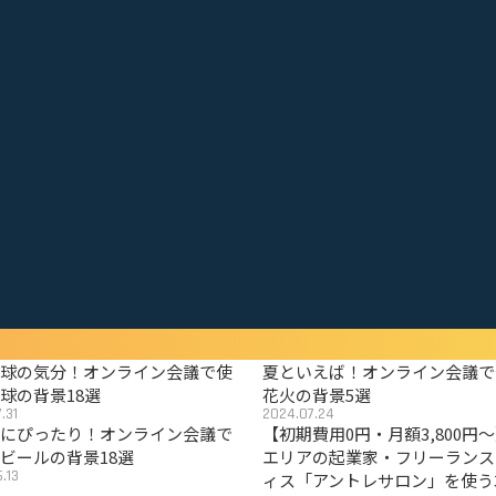
野球の気分！オンライン会議で使
夏といえば！オンライン会議で
球の背景18選
花火の背景5選
.31
2024.07.24
夏にぴったり！オンライン会議で
【初期費用0円・月額3,800円
ビールの背景18選
エリアの起業家・フリーランス
.13
ィス「アントレサロン」を使う