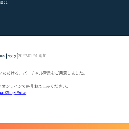
背景02
2022.01.24
追加
TBS
Nスタ
用いただける、バーチャル背景をご用意しました。
をオンラインで是非お楽しみください。
om/oXSiqgPAdw