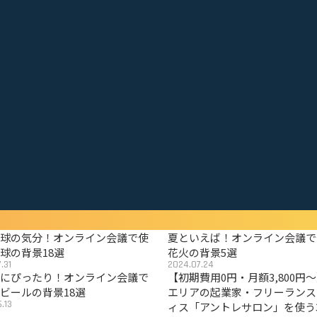
野球の気分！オンライン会議で使
夏といえば！オンライン会議で
球の背景18選
花火の背景5選
.31
2024.07.24
夏にぴったり！オンライン会議で
【初期費用0円・月額3,800円
ビールの背景18選
エリアの起業家・フリーランス
.13
ィス「アントレサロン」を使う