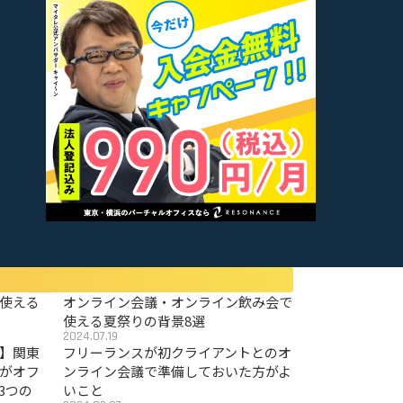
使える
オンライン会議・オンライン飲み会で
使える夏祭りの背景8選
2024.07.19
〜】関東
フリーランスが初クライアントとのオ
がオフ
ンライン会議で準備しておいた方がよ
3つの
いこと