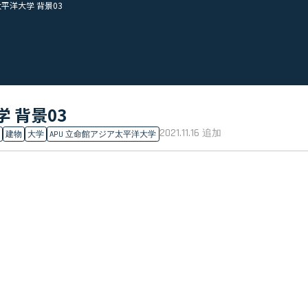
太平洋大学 背景03
 背景03
2021.11.16
追加
建物
大学
APU 立命館アジア太平洋大学