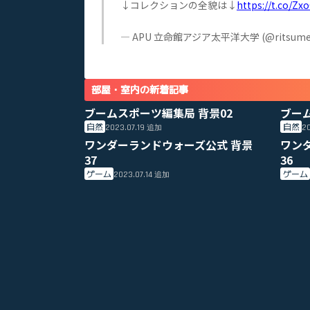
↓コレクションの全貌は↓
https://t.co/Z
— APU 立命館アジア太平洋大学 (@ritsumei
部屋・室内の新着記事
ブームスポーツ編集局 背景02
ブー
自然
自然
2023.07.19
20
追加
ワンダーランドウォーズ公式 背景
ワン
37
36
ゲーム
ゲーム
2023.07.14
追加