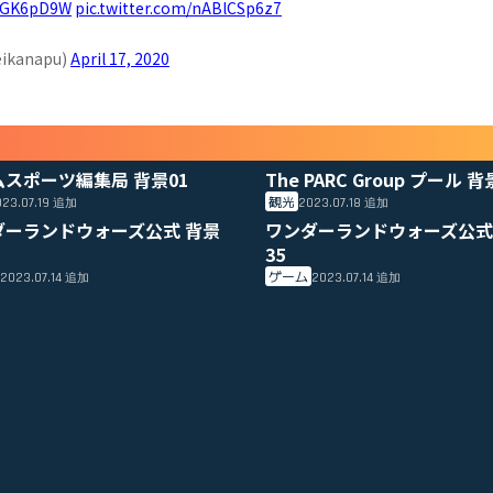
xoGK6pD9W
pic.twitter.com/nABlCSp6z7
kanapu)
April 17, 2020
ムスポーツ編集局 背景01
The PARC Group プール 背
観光
23.07.19
2023.07.18
追加
追加
ダーランドウォーズ公式 背景
ワンダーランドウォーズ公式
35
ゲーム
2023.07.14
2023.07.14
追加
追加