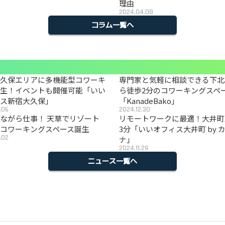
理由
2024.04.08
コラム一覧へ
大久保エリアに多機能型コワーキ
専門家と気軽に相談できる下北
誕生！イベントも開催可能「いい
ら徒歩2分のコワーキングスペ
ィス新宿大久保」
「KanadeBako」
.06
2024.12.30
ながら仕事！ 天草でリゾート
リモートワークに最適！大井町
コワーキングスペース誕生
3分「いいオフィス大井町 by 
.02
ナ」
2024.11.29
ニュース一覧へ