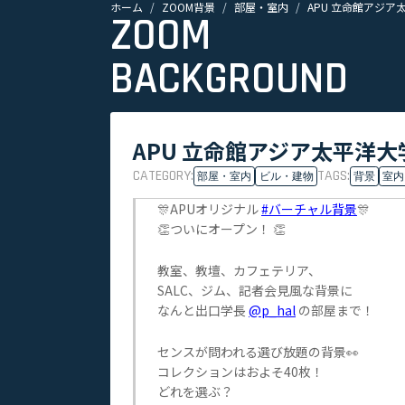
ホーム
ZOOM背景
部屋・室内
APU 立命館アジア
ZOOM
BACKGROUND
APU 立命館アジア太平洋大学
CATEGORY:
TAGS:
部屋・室内
ビル・建物
背景
室内
🎊APUオリジナル
#バーチャル背景
🎊
👏ついにオープン！ 👏
教室、教壇、カフェテリア、
SALC、ジム、記者会見風な背景に
なんと出口学長
@p_hal
の部屋まで！
センスが問われる選び放題の背景👀
コレクションはおよそ40枚！
どれを選ぶ？