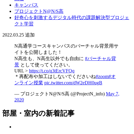
キャンパス
プロジェクトN@N/S高
好奇心を刺激するデジタル時代の課題解決型プロジェ
クト学習
2022.03.25
追加
N高通学コースキャンパスのバーチャル背景用サ
イトを公開しました！
N高生も、N高生以外でも自由に
#バーチャル背
景
として使ってください。
URL >
https://t.co/q3tErcVFQq
＊再配布や加工はしないでくださいね
#zoom
#オ
ンライン授業
pic.twitter.com/dW2eDH0ugB
— プロジェクトN@N/S高 (@ProjectN_info)
May 7,
2020
部屋・室内の新着記事