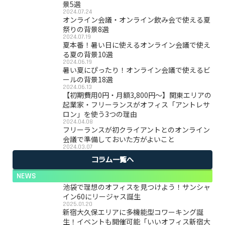
景5選
2024.07.24
オンライン会議・オンライン飲み会で使える夏
祭りの背景8選
2024.07.19
夏本番！暑い日に使えるオンライン会議で使え
る夏の背景10選
2024.06.19
暑い夏にぴったり！オンライン会議で使えるビ
ールの背景18選
2024.06.13
【初期費用0円・月額3,800円〜】関東エリアの
起業家・フリーランスがオフィス「アントレサ
ロン」を使う3つの理由
2024.04.08
フリーランスが初クライアントとのオンライン
会議で準備しておいた方がよいこと
2024.03.07
コラム一覧へ
NEWS
池袋で理想のオフィスを見つけよう！サンシャ
イン60にリージャス誕生
2025.01.20
新宿大久保エリアに多機能型コワーキング誕
生！イベントも開催可能「いいオフィス新宿大