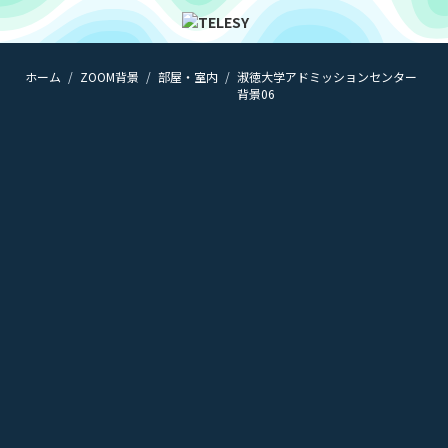
ホーム
ZOOM背景
部屋・室内
淑徳大学アドミッションセンター
ホーム
背景06
ニュース
コラム
ZOOM背景
TELESYについて
@telesy