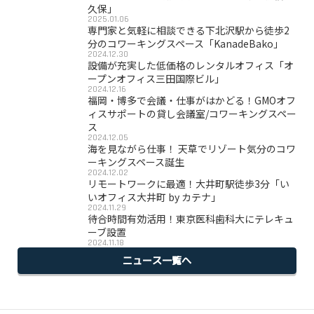
久保」
2025.01.06
専門家と気軽に相談できる下北沢駅から徒歩2
分のコワーキングスペース「KanadeBako」
2024.12.30
設備が充実した低価格のレンタルオフィス「オ
ープンオフィス三田国際ビル」
2024.12.16
福岡・博多で会議・仕事がはかどる！GMOオフ
ィスサポートの貸し会議室/コワーキングスペー
ス
2024.12.05
海を見ながら仕事！ 天草でリゾート気分のコワ
ーキングスペース誕生
2024.12.02
リモートワークに最適！大井町駅徒歩3分「い
いオフィス大井町 by カテナ」
2024.11.29
待合時間有効活用！東京医科歯科大にテレキュ
ーブ設置
2024.11.18
ニュース一覧へ