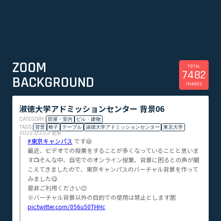
ZOOM
TOTAL
7482
BACKGROUND
IMAGES
淑徳大学アドミッションセンター 背景06
CATEGORY:
部屋・室内
ビル・建物
TAGS:
背景
椅子
テーブル
淑徳大学アドミッションセンター
東京大学
2022.03.23
追加
#東京キャンパス
です😆
最近、ビデオでの授業をすることが多くなっていることと思いま
す📺そんな中、自宅でのオンライン授業、背景に困るとの声が聞
こえてきましたので、東京キャンパスのバーチャル背景を作って
みました😋
是非ご利用ください😊
※バーチャル背景以外の目的での使用は禁止とします🈲
pic.twitter.com/056u50THHc