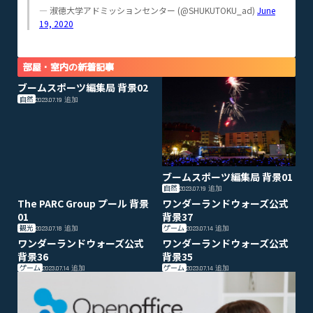
— 淑徳大学アドミッションセンター (@SHUKUTOKU_ad)
June
19, 2020
部屋・室内の新着記事
ブームスポーツ編集局 背景02
自然
2023.07.19
追加
ブームスポーツ編集局 背景01
自然
2023.07.19
追加
The PARC Group プール 背景
ワンダーランドウォーズ公式
01
背景37
観光
ゲーム
2023.07.18
追加
2023.07.14
追加
ワンダーランドウォーズ公式
ワンダーランドウォーズ公式
背景36
背景35
ゲーム
ゲーム
2023.07.14
追加
2023.07.14
追加