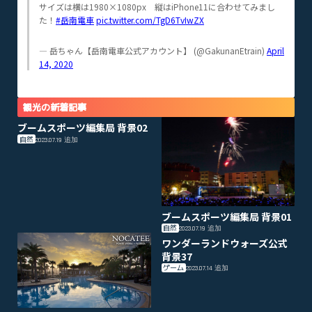
サイズは横は1980×1080px 縦はiPhone11に合わせてみまし
た！
#岳南電車
pic.twitter.com/TgD6TvIwZX
— 岳ちゃん【岳南電車公式アカウント】 (@GakunanEtrain)
April
14, 2020
観光の新着記事
ブームスポーツ編集局 背景02
自然
2023.07.19
追加
ブームスポーツ編集局 背景01
自然
2023.07.19
追加
ワンダーランドウォーズ公式
背景37
ゲーム
2023.07.14
追加