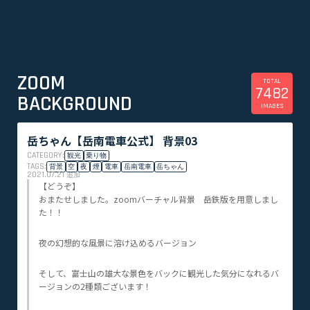
ZOOM
TOTAL
7482
BACKGROUND
IMAGES
岳ちゃん【岳南電車公式】 背景03
CATEGORY:
観光
乗り物
TAGS:
背景
空
夜
煙
電車
岳南電車
岳ちゃん
2021.07.21
追加
【どうぞ】
おまたせしました。zoomバーチャル背景 岳鉄版を用意しまし
た！！
夜の幻想的な風景に溶け込めるバージョン
そして、富士山の雄大な景色をバックに観光した気分になれるバ
ージョンの2種類ございます！