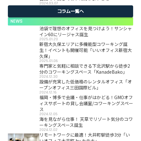
2024.03.07
コラム一覧へ
NEWS
池袋で理想のオフィスを見つけよう！サンシャ
イン60にリージャス誕生
2025.01.20
新宿大久保エリアに多機能型コワーキング誕
生！イベントも開催可能「いいオフィス新宿大
久保」
2025.01.06
専門家と気軽に相談できる下北沢駅から徒歩2
分のコワーキングスペース「KanadeBako」
2024.12.30
設備が充実した低価格のレンタルオフィス「オ
ープンオフィス三田国際ビル」
2024.12.16
福岡・博多で会議・仕事がはかどる！GMOオフ
ィスサポートの貸し会議室/コワーキングスペー
ス
2024.12.05
海を見ながら仕事！ 天草でリゾート気分のコワ
ーキングスペース誕生
2024.12.02
リモートワークに最適！大井町駅徒歩3分「い
いオフィス大井町 by カテナ」