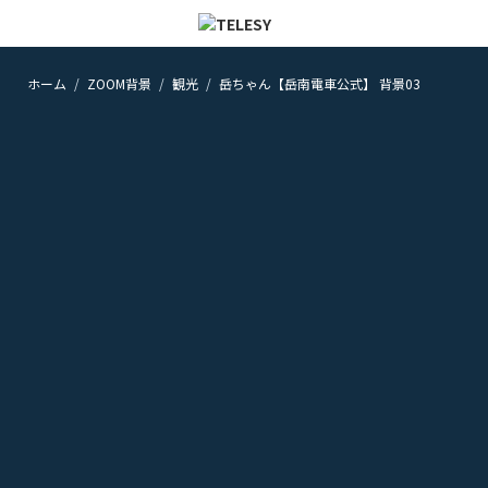
ホーム
ZOOM背景
観光
岳ちゃん【岳南電車公式】 背景03
ホーム
ニュース
コラム
ZOOM背景
TELESYについて
@telesy