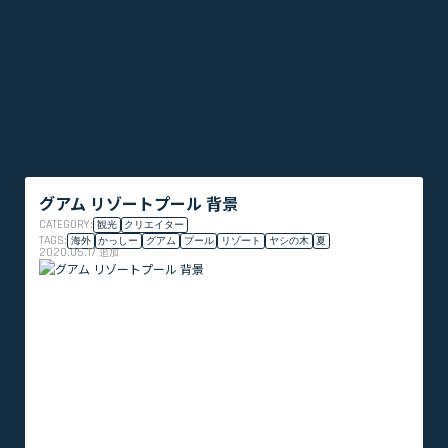
グアム リゾートプール 背景
CATEGORY:
観光
クリエイター
TAGS:
海外
かっしー
グアム
プール
リゾート
ヤシの木
夏
2020.05.17
追加