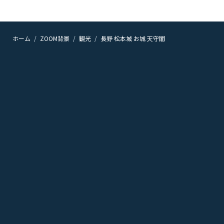
ホーム
ZOOM背景
観光
長野 松本城 お城 天守閣