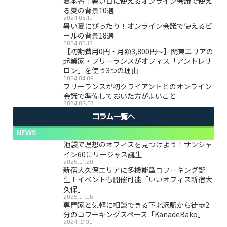
夏本番！暑い日に使えるオンライン会議で使え
る夏の背景10選
2024.06.19
暑い夏にぴったり！オンライン会議で使えるビ
ールの背景18選
2024.06.13
【初期費用0円・月額3,800円〜】関東エリアの
起業家・フリーランスがオフィス「アントレサ
ロン」を使う3つの理由
2024.04.08
フリーランスが初クライアントとのオンライン
会議で準備しておいた方がよいこと
2024.03.07
コラム一覧へ
NEWS
池袋で理想のオフィスを見つけよう！サンシャ
イン60にリージャス誕生
2025.01.20
新宿大久保エリアに多機能型コワーキング誕
生！イベントも開催可能「いいオフィス新宿大
久保」
2025.01.06
専門家と気軽に相談できる下北沢駅から徒歩2
分のコワーキングスペース「KanadeBako」
2024.12.30