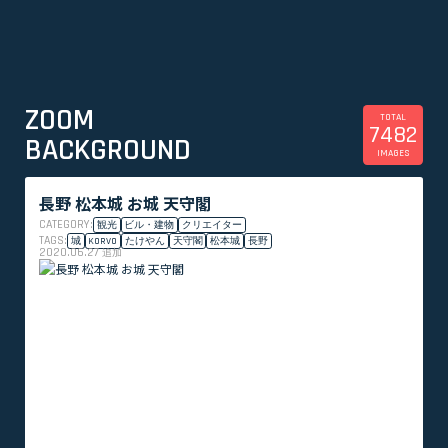
ZOOM
TOTAL
7482
BACKGROUND
IMAGES
長野 松本城 お城 天守閣
CATEGORY:
観光
ビル・建物
クリエイター
TAGS:
城
KORVO
たけやん
天守閣
松本城
長野
2020.06.27
追加