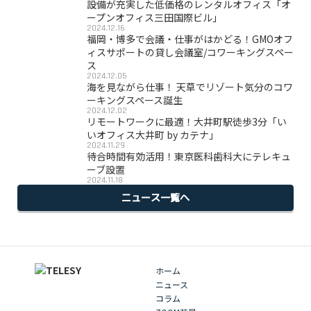
設備が充実した低価格のレンタルオフィス「オ
ープンオフィス三田国際ビル」
2024.12.16
福岡・博多で会議・仕事がはかどる！GMOオフ
ィスサポートの貸し会議室/コワーキングスペー
ス
2024.12.05
海を見ながら仕事！ 天草でリゾート気分のコワ
ーキングスペース誕生
2024.12.02
リモートワークに最適！大井町駅徒歩3分「い
いオフィス大井町 by カテナ」
2024.11.29
待合時間有効活用！東京医科歯科大にテレキュ
ーブ設置
2024.11.18
ニュース一覧へ
ホーム
ニュース
コラム