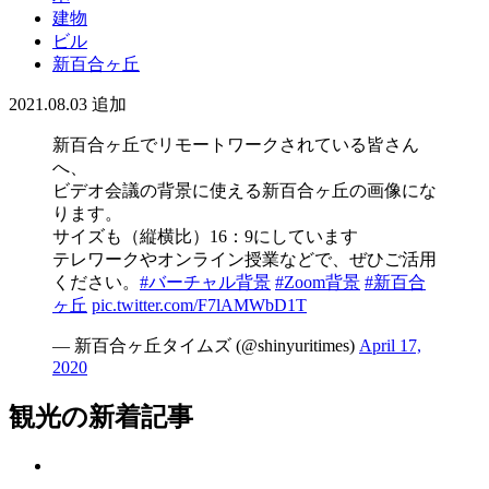
建物
ビル
新百合ヶ丘
2021.08.03
追加
新百合ヶ丘でリモートワークされている皆さん
へ、
ビデオ会議の背景に使える新百合ヶ丘の画像にな
ります。
サイズも（縦横比）16：9にしています
テレワークやオンライン授業などで、ぜひご活用
ください。
#バーチャル背景
#Zoom背景
#新百合
ヶ丘
pic.twitter.com/F7lAMWbD1T
— 新百合ヶ丘タイムズ (@shinyuritimes)
April 17,
2020
観光の新着記事