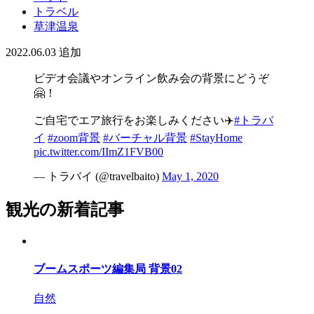
トラベル
草津温泉
2022.06.03
追加
ビデオ会議やオンライン飲み会の背景にどうぞ
🤗！
ご自宅でエア旅行をお楽しみください✈️
#トラバ
イ
#zoom背景
#バーチャル背景
#StayHome
pic.twitter.com/IImZ1FVB00
— トラバイ (@travelbaito)
May 1, 2020
観光の新着記事
ブームスポーツ編集局 背景02
自然