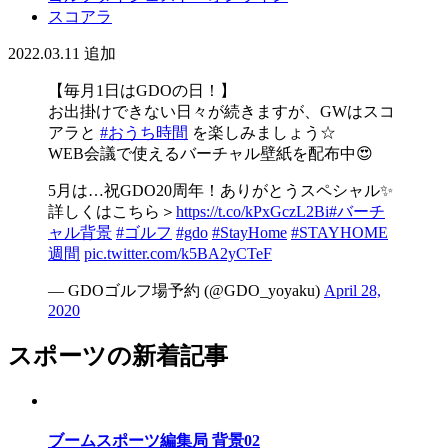
スコアラ
2022.03.11
追加
【毎月1日はGDOの日！】
お出掛けできない日々が続きますが、GWはスコ
アラと
#おうち時間
を楽しみましょう☆
WEB会議で使えるバーチャル壁紙を配布中😍
5月は…祝GDO20周年！ありがとうスペシャル✨
詳しくはこちら＞
https://t.co/kPxGczL2Bi
#バーチ
ャル背景
#ゴルフ
#gdo
#StayHome
#STAYHOME
週間
pic.twitter.com/k5BA2yCTeF
— GDOゴルフ場予約 (@GDO_yoyaku)
April 28,
2020
スポーツの新着記事
ブームスポーツ編集局 背景02