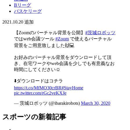
Bリーグ
バスケリーグ
2021.10.20
追加
【Zoomのバーチャル背景を公開】
#茨城ロボッツ
ではweb会議ツール
#Zoom
で使えるバーチャル
背景をご用意致しました🙌💻
お好みのバーチャル背景をダウンロードして頂
き、在宅ワークやweb会議を少しでも有意義なお
時間にしてください☺️
⬇️ダウンロードはコチラ
https://t.co/MfMO30crBR
#StayHome
pic.twitter.com/rGc2veKXJe
— 茨城ロボッツ (@ibarakirobots)
March 30, 2020
スポーツの新着記事