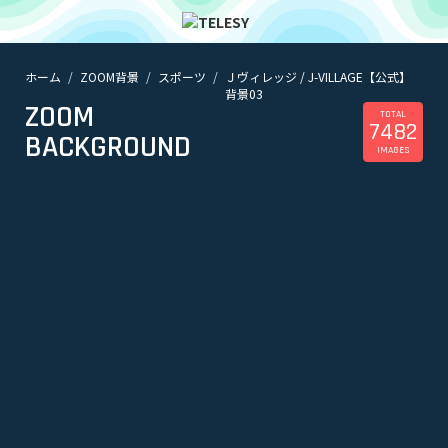
ホーム
ZOOM背景
スポーツ
Ｊヴィレッジ / J-VILLAGE【公式】︎︎︎︎
ホーム
背景03
ニュース
ZOOM
コラム
TOTAL
7482
BACKGROUND
ZOOM背景
IMAGES
TELESYについて
@telesy