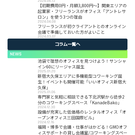
2024.06.13
【初期費用0円・月額3,800円〜】関東エリアの
起業家・フリーランスがオフィス「アントレサ
ロン」を使う3つの理由
2024.04.08
フリーランスが初クライアントとのオンライン
会議で準備しておいた方がよいこと
2024.03.07
コラム一覧へ
NEWS
池袋で理想のオフィスを見つけよう！サンシャ
イン60にリージャス誕生
2025.01.20
新宿大久保エリアに多機能型コワーキング誕
生！イベントも開催可能「いいオフィス新宿大
久保」
2025.01.06
専門家と気軽に相談できる下北沢駅から徒歩2
分のコワーキングスペース「KanadeBako」
2024.12.30
設備が充実した低価格のレンタルオフィス「オ
ープンオフィス三田国際ビル」
2024.12.16
福岡・博多で会議・仕事がはかどる！GMOオフ
ィスサポートの貸し会議室/コワーキングスペー