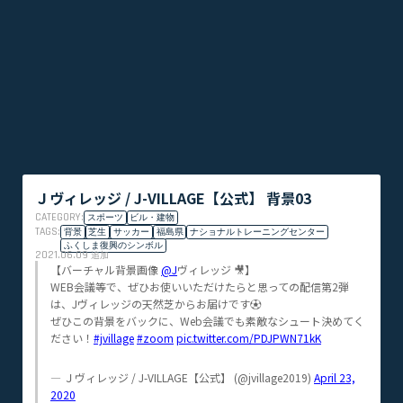
Ｊヴィレッジ / J-VILLAGE【公式】︎︎︎︎ 背景03
CATEGORY:
スポーツ
ビル・建物
TAGS:
背景
芝生
サッカー
福島県
ナショナルトレーニングセンター
ふくしま復興のシンボル
2021.06.09
追加
【バーチャル背景画像
@J
ヴィレッジ 🎥】
WEB会議等で、ぜひお使いいただけたらと思っての配信第2弾
は、Jヴィレッジの天然芝からお届けです⚽️
ぜひこの背景をバックに、Web会議でも素敵なシュート決めてく
ださい！
#jvillage
#zoom
pic.twitter.com/PDJPWN71kK
— Ｊヴィレッジ / J-VILLAGE【公式】︎︎︎︎ (@jvillage2019)
April 23,
2020