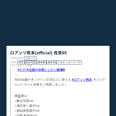
ロアッソ熊本(official) 背景05
CATEGORY:
スポーツ
TAGS:
背景
集合写真
熊本県
熊本市
プロサッカーリーグ
2022.08.23
追加
／
#ビデオ会議の背景にしたい画像
🖥
＼
WEB会議やオンライン交流などに使える
#ロアッソ熊本
オリジナ
ルバーチャル背景をご用意しました✨
第3️⃣弾は
⭐集合写真Ver.
⭐酒井崇一選手Ver.
⭐菅田真啓選手Ver.
⭐河原 創選手Ver.