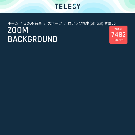
ホーム
ZOOM背景
スポーツ
ロアッソ熊本(official) 背景05
ホーム
ZOOM
ニュース
TOTAL
7482
コラム
BACKGROUND
IMAGES
ZOOM背景
TELESYについて
@telesy