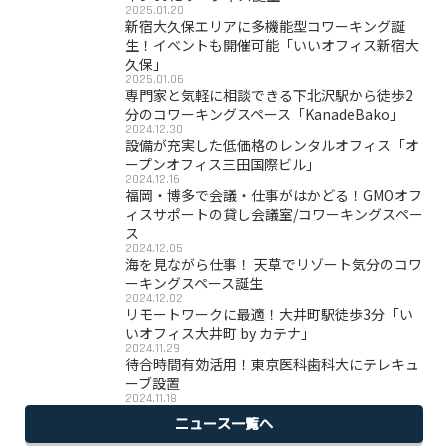
2025.01.20
新宿大久保エリアに多機能型コワーキング誕
生！イベントも開催可能「いいオフィス新宿大
久保」
2025.01.06
専門家と気軽に相談できる下北沢駅から徒歩2
分のコワーキングスペース「KanadeBako」
2024.12.30
設備が充実した低価格のレンタルオフィス「オ
ープンオフィス三田国際ビル」
2024.12.16
福岡・博多で会議・仕事がはかどる！GMOオフ
ィスサポートの貸し会議室/コワーキングスペー
ス
2024.12.05
海を見ながら仕事！ 天草でリゾート気分のコワ
ーキングスペース誕生
2024.12.02
リモートワークに最適！大井町駅徒歩3分「い
いオフィス大井町 by カテナ」
2024.11.29
待合時間有効活用！東京医科歯科大にテレキュ
ーブ設置
2024.11.18
ニュース一覧へ