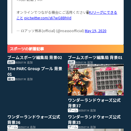
オンラインでつながる機会にご活用ください🖥
#Jリーグにできる
こと
pic.twitter.com/s67wG8BhVd
— ロアッソ熊本(official) (@roassoofficial)
May 19, 2020
スポーツの新着記事
ブームスポーツ編集局 背景02
ブームスポーツ編集局 背景01
自然
自然
2023.07.19
追加
2023.07.19
追加
The PARC Group プール 背景
01
観光
2023.07.18
追加
ワンダーランドウォーズ公式
背景37
ゲーム
2023.07.14
追加
ワンダーランドウォーズ公式
ワンダーランドウォーズ公式
背景36
背景35
ゲーム
ゲーム
2023.07.14
追加
2023.07.14
追加