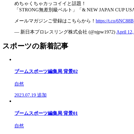
めちゃくちゃカッコイイと話題！
「STRONG無差別級ベルト」「& NEW JAPAN CUP 
メールマガジンご登録はこちらから！
https://t.co/6NC88
— 新日本プロレスリング株式会社 (@njpw1972)
April 12
スポーツの新着記事
ブームスポーツ編集局 背景02
自然
2023.07.19
追加
ブームスポーツ編集局 背景01
自然