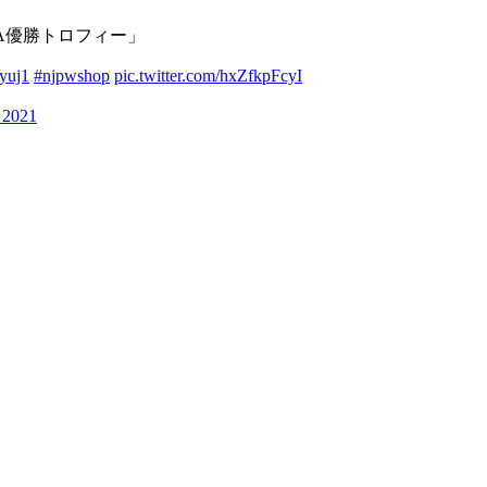
USA優勝トロフィー」
Byuj1
#njpwshop
pic.twitter.com/hxZfkpFcyI
, 2021