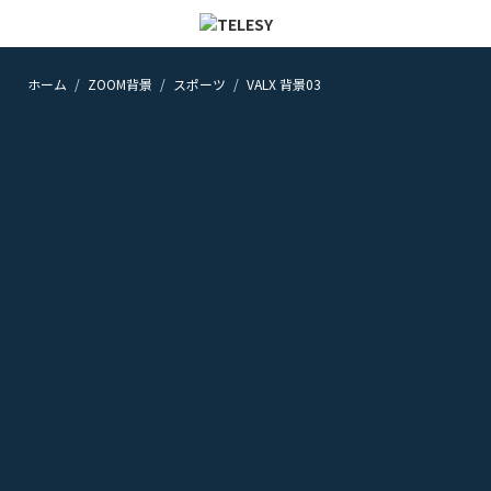
ホーム
ZOOM背景
スポーツ
VALX 背景03
ホーム
ニュース
コラム
ZOOM背景
TELESYについて
@telesy