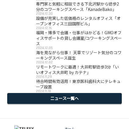
専門家と気軽に相談できる下北沢駅から徒歩2
分のコワーキングスペース「KanadeBako」
2024.12.30
設備が充実した低価格のレンタルオフィス「オ
ープンオフィス三田国際ビル」
2024.12.16
福岡・博多で会議・仕事がはかどる！GMOオフ
ィスサポートの貸し会議室/コワーキングスペー
ス
2024.12.05
海を見ながら仕事！ 天草でリゾート気分のコワ
ーキングスペース誕生
2024.12.02
リモートワークに最適！大井町駅徒歩3分「い
いオフィス大井町 by カテナ」
2024.11.29
待合時間有効活用！東京医科歯科大にテレキュ
ーブ設置
2024.11.18
ニュース一覧へ
ホーム