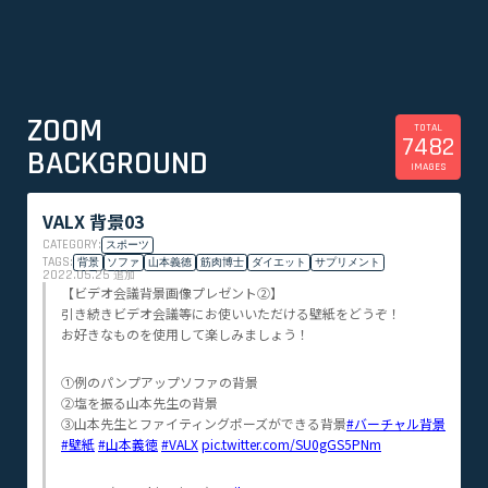
ZOOM
TOTAL
7482
BACKGROUND
IMAGES
VALX 背景03
CATEGORY:
スポーツ
TAGS:
背景
ソファ
山本義徳
筋肉博士
ダイエット
サプリメント
2022.05.25
追加
【ビデオ会議背景画像プレゼント②】
引き続きビデオ会議等にお使いいただける壁紙をどうぞ！
お好きなものを使用して楽しみましょう！
①例のパンプアップソファの背景
②塩を振る山本先生の背景
③山本先生とファイティングポーズができる背景
#バーチャル背景
#壁紙
#山本義徳
#VALX
pic.twitter.com/SU0gGS5PNm