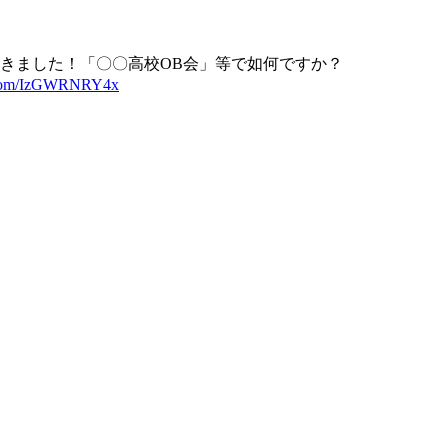
きました！「〇〇高校OB会」等で如何ですか？
r.com/IzGWRNRY4x