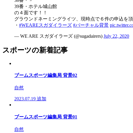
38番・〃
39番・ホテル城山館
の４面です！！
グラウンドネーミングライツ、現時点で６件の申込を頂
・
#WEAREスガダイラーズ
#バーチャル背景
pic.twitte
— WE ARE スガダイラーズ (@sugadairers)
July 22, 2020
スポーツの新着記事
ブームスポーツ編集局 背景02
自然
2023.07.19
追加
ブームスポーツ編集局 背景01
自然