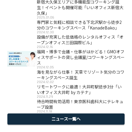
新宿大久保エリアに多機能型コワーキング誕
生！イベントも開催可能「いいオフィス新宿大
久保」
2025.01.06
専門家と気軽に相談できる下北沢駅から徒歩2
分のコワーキングスペース「KanadeBako」
2024.12.30
設備が充実した低価格のレンタルオフィス「オ
ープンオフィス三田国際ビル」
2024.12.16
福岡・博多で会議・仕事がはかどる！GMOオフ
ィスサポートの貸し会議室/コワーキングスペー
ス
2024.12.05
海を見ながら仕事！ 天草でリゾート気分のコワ
ーキングスペース誕生
2024.12.02
リモートワークに最適！大井町駅徒歩3分「い
いオフィス大井町 by カテナ」
2024.11.29
待合時間有効活用！東京医科歯科大にテレキュ
ーブ設置
2024.11.18
ニュース一覧へ