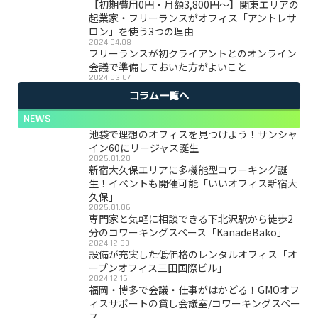
【初期費用0円・月額3,800円〜】関東エリアの
起業家・フリーランスがオフィス「アントレサ
ロン」を使う3つの理由
2024.04.08
フリーランスが初クライアントとのオンライン
会議で準備しておいた方がよいこと
2024.03.07
コラム一覧へ
NEWS
池袋で理想のオフィスを見つけよう！サンシャ
イン60にリージャス誕生
2025.01.20
新宿大久保エリアに多機能型コワーキング誕
生！イベントも開催可能「いいオフィス新宿大
久保」
2025.01.06
専門家と気軽に相談できる下北沢駅から徒歩2
分のコワーキングスペース「KanadeBako」
2024.12.30
設備が充実した低価格のレンタルオフィス「オ
ープンオフィス三田国際ビル」
2024.12.16
福岡・博多で会議・仕事がはかどる！GMOオフ
ィスサポートの貸し会議室/コワーキングスペー
ス