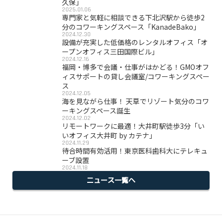
久保」
2025.01.06
専門家と気軽に相談できる下北沢駅から徒歩2
分のコワーキングスペース「KanadeBako」
2024.12.30
設備が充実した低価格のレンタルオフィス「オ
ープンオフィス三田国際ビル」
2024.12.16
福岡・博多で会議・仕事がはかどる！GMOオフ
ィスサポートの貸し会議室/コワーキングスペー
ス
2024.12.05
海を見ながら仕事！ 天草でリゾート気分のコワ
ーキングスペース誕生
2024.12.02
リモートワークに最適！大井町駅徒歩3分「い
いオフィス大井町 by カテナ」
2024.11.29
待合時間有効活用！東京医科歯科大にテレキュ
ーブ設置
2024.11.18
ニュース一覧へ