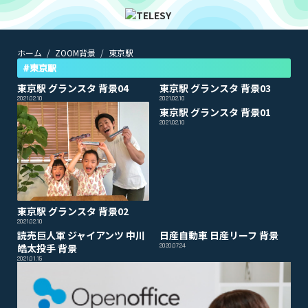
ホーム
ZOOM背景
東京駅
ホーム
ニュース
#東京駅
コラム
東京駅 グランスタ 背景04
東京駅 グランスタ 背景03
ZOOM背景
2021.02.10
2021.02.10
TELESYについて
東京駅 グランスタ 背景01
2021.02.10
@telesy
東京駅 グランスタ 背景02
2021.02.10
読売巨人軍 ジャイアンツ 中川
日産自動車 日産リーフ 背景
皓太投手 背景
2020.07.24
2021.01.15