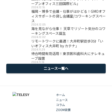
ープンオフィス三田国際ビル」
2024.12.16
福岡・博多で会議・仕事がはかどる！GMOオフ
ィスサポートの貸し会議室/コワーキングスペー
ス
2024.12.05
海を見ながら仕事！ 天草でリゾート気分のコワ
ーキングスペース誕生
2024.12.02
リモートワークに最適！大井町駅徒歩3分「い
いオフィス大井町 by カテナ」
2024.11.29
待合時間有効活用！東京医科歯科大にテレキュ
ーブ設置
2024.11.18
ニュース一覧へ
ホーム
ニュース
コラム
ZOOM背景