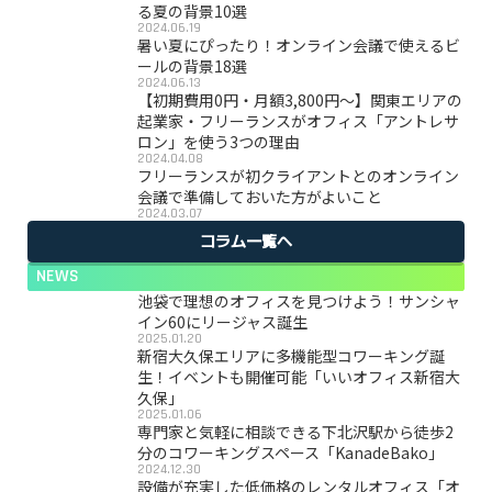
る夏の背景10選
2024.06.19
暑い夏にぴったり！オンライン会議で使えるビ
ールの背景18選
2024.06.13
【初期費用0円・月額3,800円〜】関東エリアの
起業家・フリーランスがオフィス「アントレサ
ロン」を使う3つの理由
2024.04.08
フリーランスが初クライアントとのオンライン
会議で準備しておいた方がよいこと
2024.03.07
コラム一覧へ
NEWS
池袋で理想のオフィスを見つけよう！サンシャ
イン60にリージャス誕生
2025.01.20
新宿大久保エリアに多機能型コワーキング誕
生！イベントも開催可能「いいオフィス新宿大
久保」
2025.01.06
専門家と気軽に相談できる下北沢駅から徒歩2
分のコワーキングスペース「KanadeBako」
2024.12.30
設備が充実した低価格のレンタルオフィス「オ