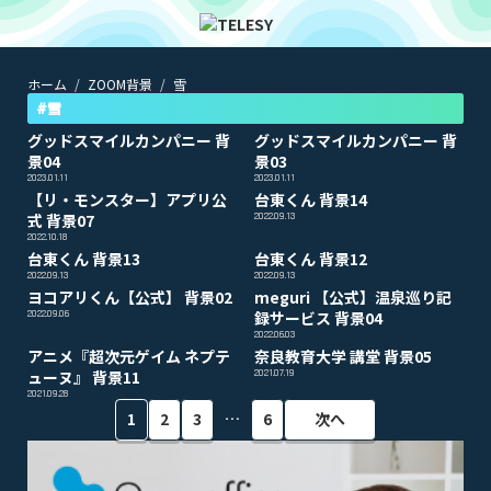
ホーム
ZOOM背景
雪
ホーム
ニュース
#雪
コラム
グッドスマイルカンパニー 背
グッドスマイルカンパニー 背
ZOOM背景
景04
景03
TELESYについて
2023.01.11
2023.01.11
【リ・モンスター】アプリ公
台東くん 背景14
式 背景07
2022.09.13
2022.10.18
@telesy
台東くん 背景13
台東くん 背景12
2022.09.13
2022.09.13
ヨコアリくん【公式】 背景02
meguri 【公式】温泉巡り記
2022.09.06
録サービス 背景04
2022.06.03
アニメ『超次元ゲイム ネプテ
奈良教育大学 講堂 背景05
ューヌ』 背景11
2021.07.19
2021.09.28
…
1
2
3
6
次へ