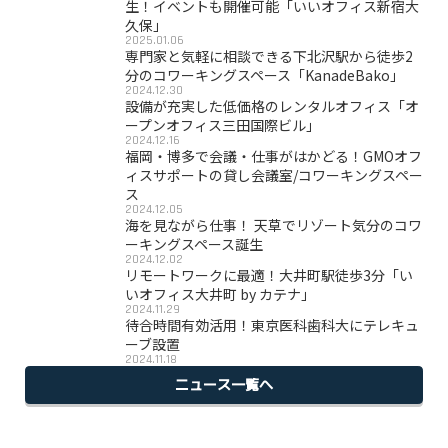
生！イベントも開催可能「いいオフィス新宿大
久保」
2025.01.06
専門家と気軽に相談できる下北沢駅から徒歩2
分のコワーキングスペース「KanadeBako」
2024.12.30
設備が充実した低価格のレンタルオフィス「オ
ープンオフィス三田国際ビル」
2024.12.16
福岡・博多で会議・仕事がはかどる！GMOオフ
ィスサポートの貸し会議室/コワーキングスペー
ス
2024.12.05
海を見ながら仕事！ 天草でリゾート気分のコワ
ーキングスペース誕生
2024.12.02
リモートワークに最適！大井町駅徒歩3分「い
いオフィス大井町 by カテナ」
2024.11.29
待合時間有効活用！東京医科歯科大にテレキュ
ーブ設置
2024.11.18
ニュース一覧へ