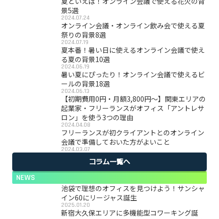
夏といえば！オンライン会議で使える花火の背
景5選
2024.07.24
オンライン会議・オンライン飲み会で使える夏
祭りの背景8選
2024.07.19
夏本番！暑い日に使えるオンライン会議で使え
る夏の背景10選
2024.06.19
暑い夏にぴったり！オンライン会議で使えるビ
ールの背景18選
2024.06.13
【初期費用0円・月額3,800円〜】関東エリアの
起業家・フリーランスがオフィス「アントレサ
ロン」を使う3つの理由
2024.04.08
フリーランスが初クライアントとのオンライン
会議で準備しておいた方がよいこと
2024.03.07
コラム一覧へ
NEWS
池袋で理想のオフィスを見つけよう！サンシャ
イン60にリージャス誕生
2025.01.20
新宿大久保エリアに多機能型コワーキング誕