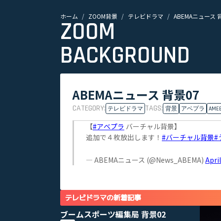
ホーム
ZOOM背景
テレビドラマ
ABEMAニュース 
ZOOM
BACKGROUND
ABEMAニュース 背景07
CATEGORY:
TAGS:
テレビドラマ
背景
アベプラ
AME
【
#アベプラ
バーチャル背景】
追加で４枚放出します！
#バーチャル背景
#
— ABEMAニュース (@News_ABEMA)
Apri
テレビドラマの新着記事
ブームスポーツ編集局 背景02