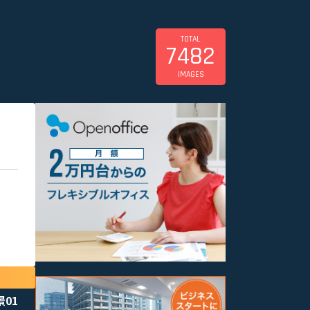
TOTAL
7482
IMAGES
景01