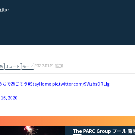
背景07
2022.01.19
追加
BA
ミュート
モード
うちで過ごそう
#StayHome
pic.twitter.com/9WzbsQRLIg
l 16, 2020
The PARC Group プール 背