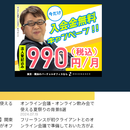
使える
オンライン会議・オンライン飲み会で
使える夏祭りの背景8選
2024.07.19
〜】関東
フリーランスが初クライアントとのオ
がオフ
ンライン会議で準備しておいた方がよ