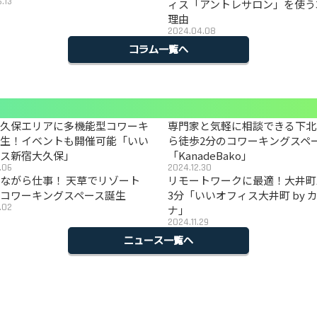
.13
ィス「アントレサロン」を使う
理由
2024.04.08
コラム一覧へ
大久保エリアに多機能型コワーキ
専門家と気軽に相談できる下北
誕生！イベントも開催可能「いい
ら徒歩2分のコワーキングスペ
ィス新宿大久保」
「KanadeBako」
.06
2024.12.30
ながら仕事！ 天草でリゾート
リモートワークに最適！大井町
コワーキングスペース誕生
3分「いいオフィス大井町 by 
.02
ナ」
2024.11.29
ニュース一覧へ