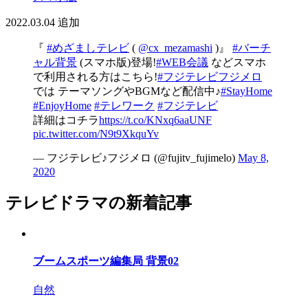
2022.03.04
追加
『
#めざましテレビ
(
@cx_mezamashi
)』
#バーチ
ャル背景
(スマホ版)登場!
#WEB会議
などスマホ
で利用される方はこちら!
#フジテレビフジメロ
では テーマソングやBGMなど配信中♪
#StayHome
#EnjoyHome
#テレワーク
#フジテレビ
詳細はコチラ
https://t.co/KNxq6aaUNF
pic.twitter.com/N9t9XkquYv
— フジテレビ♪フジメロ (@fujitv_fujimelo)
May 8,
2020
テレビドラマの新着記事
ブームスポーツ編集局 背景02
自然