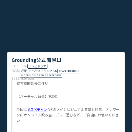
Grounding公式 背景11
CATEGORY:
テレビドラマ
TAGS:
背景
スペースチャンネル5
SPACECHANNEL5
INDEPENDENT GAME DEVELOPER
2022.11.01
追加
宣言期間延長に伴い
【バーチャル背景】第3弾
今回は
#スペチャン
VRのメインビジュアル背景も用意。テレワー
クにオンライン飲み会、ごっご遊びなど、ご自由にお使いくださ
い