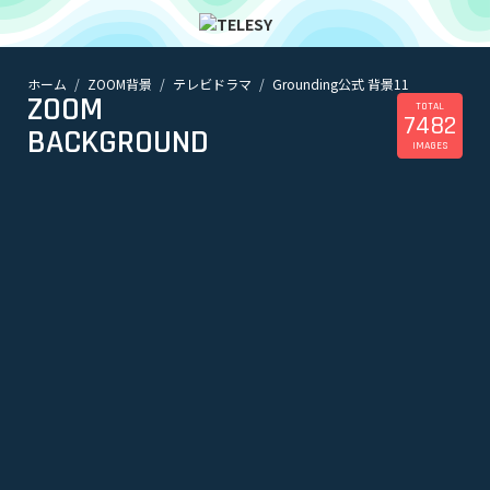
ホーム
ZOOM背景
テレビドラマ
Grounding公式 背景11
ホーム
ZOOM
ニュース
TOTAL
7482
コラム
BACKGROUND
IMAGES
ZOOM背景
TELESYについて
@telesy