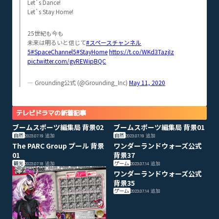
Let`s Dance!
Let`s Stay Home!
25世紀も今も
未来は明るいと信じて
#スペースチャンネル
5
#SpaceChannel5
#StayHome
https://t.co/WKd3TazjIz
pic.twitter.com/gvREWipBQC
— Grounding公式 (@Grounding_Inc)
May 11, 2020
テレビドラマの新着記事
ブームスポーツ編集局 背景02
ブームスポーツ編集局 背景01
自然
自然
2023.07.19
追加
2023.07.19
追加
The PARC Group プール 背景
ワンダーランドウォーズ公式
01
背景37
観光
ゲーム
2023.07.18
追加
2023.07.14
追加
ワンダーランドウォーズ公式
背景35
ゲーム
2023.07.14
追加