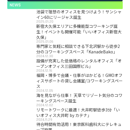
NEWS
池袋で理想のオフィスを見つけよう！サンシャ
イン60にリージャス誕生
2025.01.20
新宿大久保エリアに多機能型コワーキング誕
生！イベントも開催可能「いいオフィス新宿大
久保」
2025.01.06
専門家と気軽に相談できる下北沢駅から徒歩2
分のコワーキングスペース「KanadeBako」
2024.12.30
設備が充実した低価格のレンタルオフィス「オ
ープンオフィス三田国際ビル」
2024.12.16
福岡・博多で会議・仕事がはかどる！GMOオフ
ィスサポートの貸し会議室/コワーキングスペー
ス
2024.12.05
海を見ながら仕事！ 天草でリゾート気分のコワ
ーキングスペース誕生
2024.12.02
リモートワークに最適！大井町駅徒歩3分「い
いオフィス大井町 by カテナ」
2024.11.29
待合時間有効活用！東京医科歯科大にテレキュ
ーブ設置