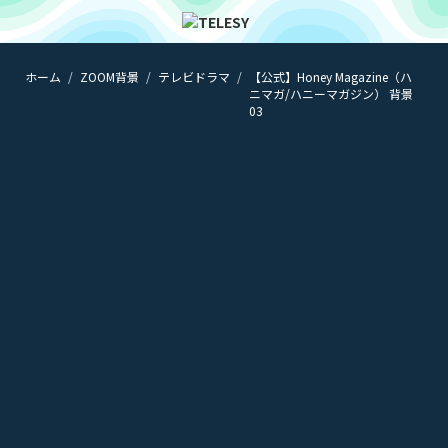
ホーム
ZOOM背景
テレビドラマ
【公式】Honey Magazine（ハ
ホーム
ニマガ/ハニーマガジン） 背景
ニュース
03
コラム
ZOOM背景
TELESYについて
@telesy