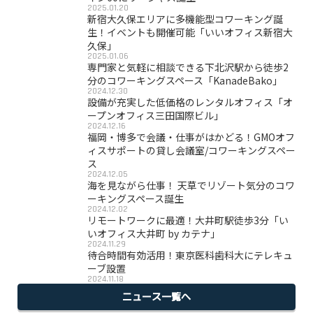
2025.01.20
新宿大久保エリアに多機能型コワーキング誕
生！イベントも開催可能「いいオフィス新宿大
久保」
2025.01.06
専門家と気軽に相談できる下北沢駅から徒歩2
分のコワーキングスペース「KanadeBako」
2024.12.30
設備が充実した低価格のレンタルオフィス「オ
ープンオフィス三田国際ビル」
2024.12.16
福岡・博多で会議・仕事がはかどる！GMOオフ
ィスサポートの貸し会議室/コワーキングスペー
ス
2024.12.05
海を見ながら仕事！ 天草でリゾート気分のコワ
ーキングスペース誕生
2024.12.02
リモートワークに最適！大井町駅徒歩3分「い
いオフィス大井町 by カテナ」
2024.11.29
待合時間有効活用！東京医科歯科大にテレキュ
ーブ設置
2024.11.18
ニュース一覧へ