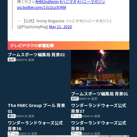
用ください
#HM2ndAnniv
#ハニマガ
#ハニーマガジン
pic.twitter.com/13z2cz3QRM
— 【公式】Honey Magazine（ハニマガ/ハニーマガジン）
(@PlayHoneyMag)
May 11, 2020
テレビドラマの新着記事
ブームスポーツ編集局 背景02
自然
2023.07.19
追加
ブームスポーツ編集局 背景01
自然
2023.07.19
追加
The PARC Group プール 背景
ワンダーランドウォーズ公式
01
背景37
観光
ゲーム
2023.07.18
追加
2023.07.14
追加
ワンダーランドウォーズ公式
ワンダーランドウォーズ公式
背景36
背景35
ゲーム
ゲーム
2023.07.14
追加
2023.07.14
追加