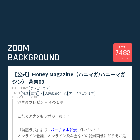
ZOOM
TOTAL
7482
BACKGROUND
IMAGES
【公式】Honey Magazine（ハニマガ/ハニーマガ
ジン） 背景03
CATEGORY:
テレビドラマ
TAGS:
背景
室内
TV
人気恋愛ゲーム
アニメスピンオフ
2022.11.08
追加
🎊背景プレゼント その１🎊
これでアナタもラボの一員！？
『誘惑ラボ』より
#バーチャル背景
プレゼント！
オンライン会議、オンライン飲み会などの背景画像にどうぞご活