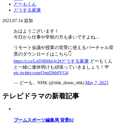
どーもくん
どうする家康
2023.07.14
追加
おはようございます！
今日から仕事や学校の方も多いですよね…
リモート会議や授業の背景に使えるバーチャル背
景のダウンロードはこちら👇
https://t.co/LnDjBMsQe2
#どうする家康
どーもくん
と一緒に連休明けも頑張っていきましょう！💜
pic.twitter.com/QnnDhb9VG6
— どーも、NHK (@nhk_domo_nhk)
May 7, 2023
テレビドラマの新着記事
ブームスポーツ編集局 背景02