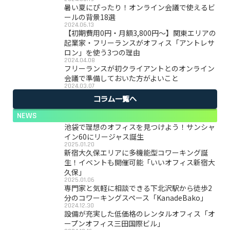
暑い夏にぴったり！オンライン会議で使えるビ
ールの背景18選
2024.06.13
【初期費用0円・月額3,800円〜】関東エリアの
起業家・フリーランスがオフィス「アントレサ
ロン」を使う3つの理由
2024.04.08
フリーランスが初クライアントとのオンライン
会議で準備しておいた方がよいこと
2024.03.07
コラム一覧へ
NEWS
池袋で理想のオフィスを見つけよう！サンシャ
イン60にリージャス誕生
2025.01.20
新宿大久保エリアに多機能型コワーキング誕
生！イベントも開催可能「いいオフィス新宿大
久保」
2025.01.06
専門家と気軽に相談できる下北沢駅から徒歩2
分のコワーキングスペース「KanadeBako」
2024.12.30
設備が充実した低価格のレンタルオフィス「オ
ープンオフィス三田国際ビル」