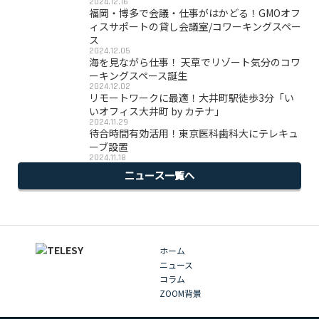
2024.12.16
福岡・博多で会議・仕事がはかどる！GMOオフ
ィスサポートの貸し会議室/コワーキングスペー
ス
2024.12.05
海を見ながら仕事！ 天草でリゾート気分のコワ
ーキングスペース誕生
2024.12.02
リモートワークに最適！大井町駅徒歩3分「い
いオフィス大井町 by カテナ」
2024.11.29
待合時間有効活用！東京医科歯科大にテレキュ
ーブ設置
2024.11.18
ニュース一覧へ
ホーム
ニュース
コラム
ZOOM背景