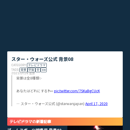
スター・ウォーズ公式 背景08
CATEGORY:
テレビドラマ
TAGS:
背景
宇宙
空
SW
2023.01.24
追加
背景は全8種類✨
あなたはどれにする❓👀
pic.twitter.com/7SKaBgCUcK
— スター・ウォーズ公式 (@starwarsjapan)
April 17, 2020
テレビドラマの新着記事