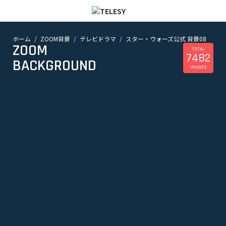
ホーム
ZOOM背景
テレビドラマ
スター・ウォーズ公式 背景08
ホーム
ZOOM
ニュース
TOTAL
7482
コラム
BACKGROUND
IMAGES
ZOOM背景
TELESYについて
@telesy