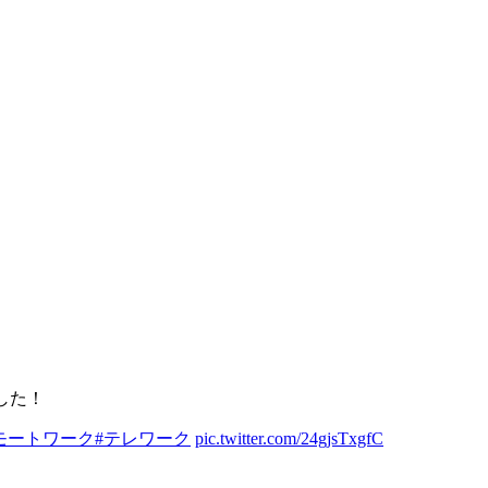
した！
モートワーク
#テレワーク
pic.twitter.com/24gjsTxgfC