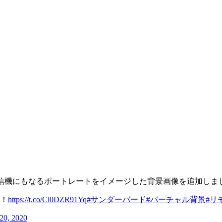
通信機にもなるポートレートをイメージした背景画像を追加しま
！
https://t.co/Cl0DZR91Yq
#サンダーバード
#バーチャル背景
#リ
20, 2020