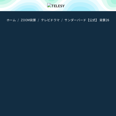
ホーム
ZOOM背景
テレビドラマ
サンダーバード【公式】 背景26
ホーム
ニュース
コラム
ZOOM背景
TELESYについて
@telesy