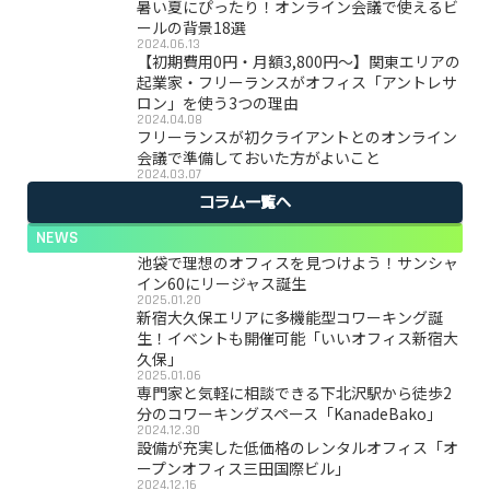
暑い夏にぴったり！オンライン会議で使えるビ
ールの背景18選
2024.06.13
【初期費用0円・月額3,800円〜】関東エリアの
起業家・フリーランスがオフィス「アントレサ
ロン」を使う3つの理由
2024.04.08
フリーランスが初クライアントとのオンライン
会議で準備しておいた方がよいこと
2024.03.07
コラム一覧へ
NEWS
池袋で理想のオフィスを見つけよう！サンシャ
イン60にリージャス誕生
2025.01.20
新宿大久保エリアに多機能型コワーキング誕
生！イベントも開催可能「いいオフィス新宿大
久保」
2025.01.06
専門家と気軽に相談できる下北沢駅から徒歩2
分のコワーキングスペース「KanadeBako」
2024.12.30
設備が充実した低価格のレンタルオフィス「オ
ープンオフィス三田国際ビル」
2024.12.16