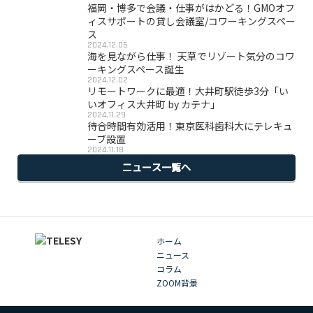
福岡・博多で会議・仕事がはかどる！GMOオフ
ィスサポートの貸し会議室/コワーキングスペー
ス
2024.12.05
海を見ながら仕事！ 天草でリゾート気分のコワ
ーキングスペース誕生
2024.12.02
リモートワークに最適！大井町駅徒歩3分「い
いオフィス大井町 by カテナ」
2024.11.29
待合時間有効活用！東京医科歯科大にテレキュ
ーブ設置
2024.11.18
ニュース一覧へ
ホーム
ニュース
コラム
ZOOM背景