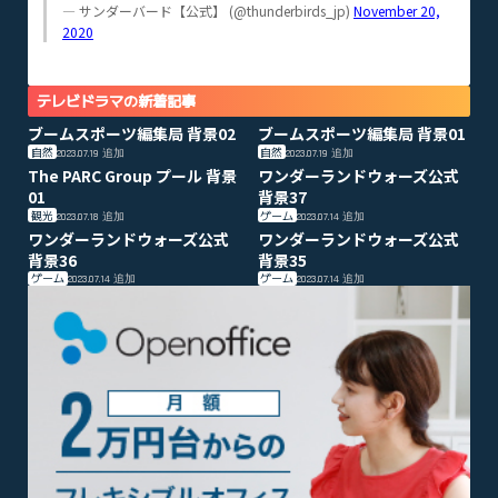
— サンダーバード【公式】 (@thunderbirds_jp)
November 20,
2020
テレビドラマの新着記事
ブームスポーツ編集局 背景02
ブームスポーツ編集局 背景01
自然
自然
2023.07.19
追加
2023.07.19
追加
The PARC Group プール 背景
ワンダーランドウォーズ公式
01
背景37
観光
ゲーム
2023.07.18
追加
2023.07.14
追加
ワンダーランドウォーズ公式
ワンダーランドウォーズ公式
背景36
背景35
ゲーム
ゲーム
2023.07.14
追加
2023.07.14
追加