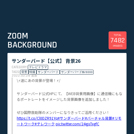
ZOOM
TOTAL
7482
BACKGROUND
IMAGES
サンダーバード【公式】 背景26
CATEGORY:
テレビドラマ
TAGS:
背景
特撮
サンダーバード
サンダーバード55/GOGO
2022.02.28
追加
\⚡️遂にあの背景が登場！⚡️/
サンダーバード公式HPにて、【WEB背景用画像】に通信機にもな
るポートレートをイメージした背景画像を追加しました！
ぜひ国際救助隊のメンバーになりきってご活用ください！
https://t.co/Cl0DZR91Yq
#サンダーバード
#バーチャル背景
#リモ
ートワーク
#テレワーク
pic.twitter.com/24gjsTxgfC