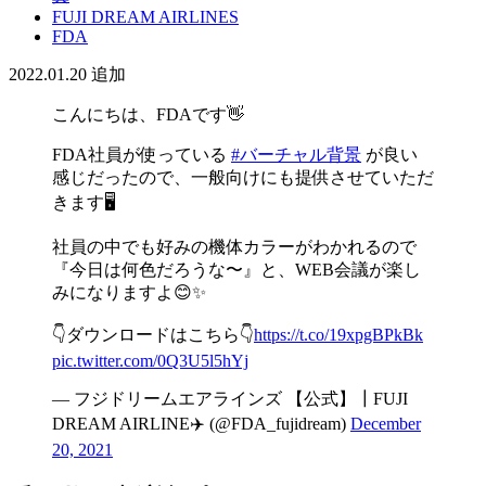
FUJI DREAM AIRLINES
FDA
2022.01.20
追加
こんにちは、FDAです👋
FDA社員が使っている
#バーチャル背景
が良い
感じだったので、一般向けにも提供させていただ
きます🖥
社員の中でも好みの機体カラーがわかれるので
『今日は何色だろうな〜』と、WEB会議が楽し
みになりますよ😊✨
👇ダウンロードはこちら👇
https://t.co/19xpgBPkBk
pic.twitter.com/0Q3U5l5hYj
— フジドリームエアラインズ 【公式】┃FUJI
DREAM AIRLINE✈️ (@FDA_fujidream)
December
20, 2021