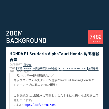
ZOOM
TOTAL
7482
BACKGROUND
IMAGES
HONDA F1 Scuderia AlphaTauri Honda 角田裕毅
背景
CATEGORY:
乗り物
TAGS:
背景
HONDA
本田技研工業株式会社
F1
SCUDERIA ALPHATAURI
角田裕毅
2021.10.25
追加
＼F1 ベルギーGP優勝記念🎉／
マックス・フェルスタッペン選手がRed Bull Racing Hondaパー
トナーシップ50戦の節目に優勝！
これを記念した壁紙をご用意しました！他にも様々な壁紙をご用
意しています。
DLは👉
https://t.co/0Zmu1Ka9ti