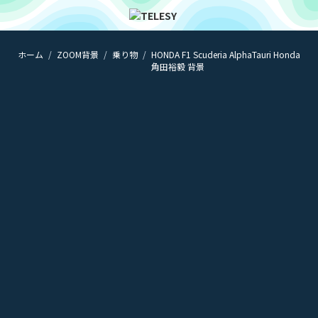
ホーム
ZOOM背景
乗り物
HONDA F1 Scuderia AlphaTauri Honda
ホーム
角田裕毅 背景
ニュース
コラム
ZOOM背景
TELESYについて
@telesy