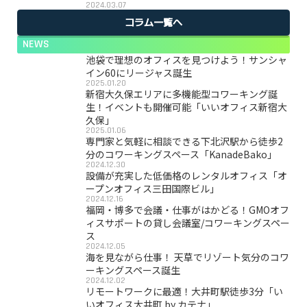
2024.03.07
コラム一覧へ
NEWS
池袋で理想のオフィスを見つけよう！サンシャ
イン60にリージャス誕生
2025.01.20
新宿大久保エリアに多機能型コワーキング誕
生！イベントも開催可能「いいオフィス新宿大
久保」
2025.01.06
専門家と気軽に相談できる下北沢駅から徒歩2
分のコワーキングスペース「KanadeBako」
2024.12.30
設備が充実した低価格のレンタルオフィス「オ
ープンオフィス三田国際ビル」
2024.12.16
福岡・博多で会議・仕事がはかどる！GMOオフ
ィスサポートの貸し会議室/コワーキングスペー
ス
2024.12.05
海を見ながら仕事！ 天草でリゾート気分のコワ
ーキングスペース誕生
2024.12.02
リモートワークに最適！大井町駅徒歩3分「い
いオフィス大井町 by カテナ」