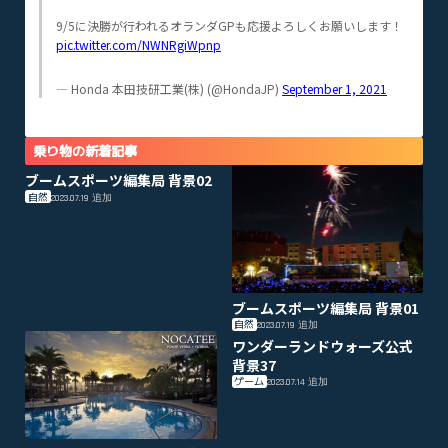
9/5に決勝が行われるオランダGPも応援よろしくお願いします！
pic.twitter.com/NWNRgiWpnp
— Honda 本田技研工業(株) (@HondaJP)
September 1, 2021
乗り物の新着記事
ブームスポーツ編集局 背景02
自然
2023.07.19
追加
ブームスポーツ編集局 背景01
自然
2023.07.19
追加
ワンダーランドウォーズ公式
背景37
ゲーム
2023.07.14
追加