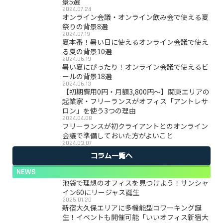
景5選
2024.07.24
オンライン会議・オンライン飲み会で使える夏
祭りの背景8選
2024.07.19
夏本番！暑い日に使えるオンライン会議で使え
る夏の背景10選
2024.06.19
暑い夏にぴったり！オンライン会議で使えるビ
ールの背景18選
2024.06.13
【初期費用0円・月額3,800円〜】関東エリアの
起業家・フリーランスがオフィス「アントレサ
ロン」を使う3つの理由
2024.04.08
フリーランスが初クライアントとのオンライン
会議で準備しておいた方がよいこと
2024.03.07
コラム一覧へ
NEWS
池袋で理想のオフィスを見つけよう！サンシャ
イン60にリージャス誕生
2025.01.20
新宿大久保エリアに多機能型コワーキング誕
生！イベントも開催可能「いいオフィス新宿大