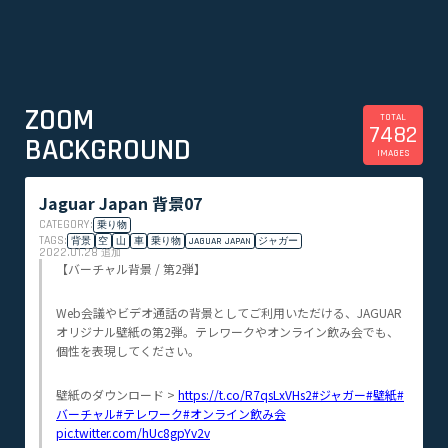
ZOOM
TOTAL
7482
BACKGROUND
IMAGES
Jaguar Japan 背景07
CATEGORY:
乗り物
TAGS:
背景
空
山
車
乗り物
JAGUAR JAPAN
ジャガー
2022.01.28
追加
【バーチャル背景 / 第2弾】
Web会議やビデオ通話の背景としてご利用いただける、JAGUAR
オリジナル壁紙の第2弾。テレワークやオンライン飲み会でも、
個性を表現してください。
壁紙のダウンロード >
https://t.co/R7qsLxVHs2
#ジャガー
#壁紙
#
バーチャル
#テレワーク
#オンライン飲み会
pic.twitter.com/hUc8gpYv2v