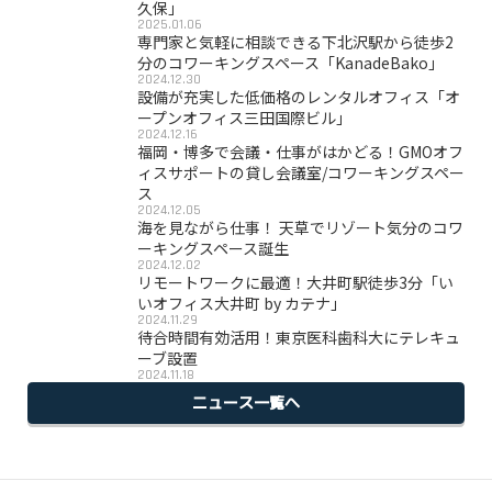
久保」
2025.01.06
専門家と気軽に相談できる下北沢駅から徒歩2
分のコワーキングスペース「KanadeBako」
2024.12.30
設備が充実した低価格のレンタルオフィス「オ
ープンオフィス三田国際ビル」
2024.12.16
福岡・博多で会議・仕事がはかどる！GMOオフ
ィスサポートの貸し会議室/コワーキングスペー
ス
2024.12.05
海を見ながら仕事！ 天草でリゾート気分のコワ
ーキングスペース誕生
2024.12.02
リモートワークに最適！大井町駅徒歩3分「い
いオフィス大井町 by カテナ」
2024.11.29
待合時間有効活用！東京医科歯科大にテレキュ
ーブ設置
2024.11.18
ニュース一覧へ